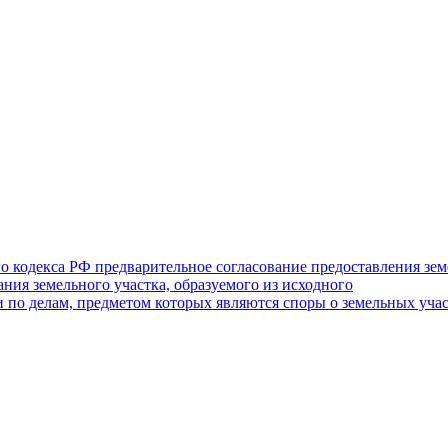
го кодекса РФ предварительное согласование предоставления зе
ния земельного участка, образуемого из исходного
по делам, предметом которых являются споры о земельных участк