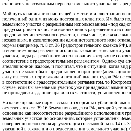
становится невозможным перевод земельного участка «из аренд
Мой путь к написанию настоящей заметки и иллюстрации осно
полученный одним из моих постоянных клиентов. Им было пода
земельного участка с разрешённым использованием «под сад-ог
предусматривает в числе основных видов разрешённого исполь
предоставлении земельного участка, в том числе, в связи с 
незаконным, в удовлетворении административного иска отказал,
нормы (например, п. 8 ст. 36 Градостроительного кодекса РФ)
изменением вида разрешенного использования земельного учас
участки, виды разрешённого использования которых не соответ
соответствие с градостроительным регламентом. Однако суд а
апелляционной жалобе, и посчитал, что в ситуации, когда вид
участок не может быть предоставлен в принципе (апелляционное
силу известных норм закона и позиций высших судов РФ не со
в соответствие с градостроительным регламентом, то Костромс
случае, если бы земельный участок уже принадлежал админист
не принадлежит, данное правило (в частности, установленное п
На какие правовые нормы ссылаются органы публичной власти 
отметить, что ст. 39.16 Земельного кодекса РФ, которой устан
основание как несоответствие разрешённого использования гр
земельных участков по основаниям, которые установлены Земел
совершенно нелогичная аргументация со ссылкой на п. 14 ст. 
указанной в заявлении о предоставлении земельного участка).