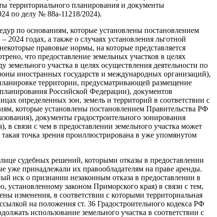
нты территориального планирования и документы
24 по делу № 88а-11218/2024).
цедур по основаниям, которые установлены постановлением
 2024 годах, а также о случаях установления льготной
 некоторые правовые нормы, на которые представляется
трено, что предоставление земельных участков в целях
ду земельного участка в целях осуществления деятельности по
роны иностранных государств и международных организаций),
 планировке территории, предусматривающей размещение
 планирования Российской Федерации), документов
ницах определенных зон, земель и территорий в соответствии с
ниям, которые установлены постановлением Правительства РФ
азования), документы градостроительного зонирования
, в связи с чем в предоставлении земельного участка может
, такая точка зрения проиллюстрирована в уже упомянутом
 лице судебных решений, которыми отказы в предоставлении
ые уже принадлежали их правообладателям на праве аренды.
ый иск о признании незаконным отказа в предоставлении в
, установленному законом Приморского края) в связи с тем,
сены изменения, в соответствии с которыми территориальная
ссылкой на положения ст. 36 Градостроительного кодекса РФ
должать использование земельного участка в соответствии с