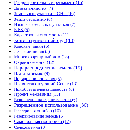
Градостроительный регламент
(16)
Дачная амнистия
(7)
Земельные участки в СНТ
(16)
Земля бесплатно
(8)
Изъятие земельных участков
(7)
КФХ
(5)
Кадастровая стоимость
(11)
Конституционный суд
(48)
Красные линии
(6)
Лесная амнистия
(3)
Многоквартирный дом
(18)
Охранные зоны
(12)
Перераспределение земель
(19)
Плата за землю
(9)
Порядок пользования
(5)
Правительствующий Сенат
(13)
Приобретательная давность
(6)
Проект межевания
(13)
Разрешение на строительство
(6)
Разрешённое использование
(36)
Реестровая ошибка
(10)
Резервирование земель
(5)
Самовольная постройка
(17)
Сельхозземли
(9)