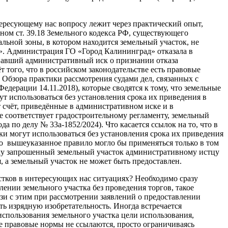
ересующему нас вопросу лежит через практический опыт,
ном ст. 39.18 Земельного кодекса РФ, существующего
льной зоны, в котором находится земельный участок, не
а». Администрация ГО «Город Калининград» отказала в
ивавший административный иск о признании отказа
 того, что в российском законодательстве есть правовые
 Обзора практики рассмотрения судами дел, связанных с
дерации 14.11.2018), которые сводятся к тому, что земельные
т использоваться без установления срока их приведения в
 счёт, приведённые в административном иске и в
е соответствует градостроительному регламенту, земельный
 по делу № 33а-1852/2024). Что касается ссылок на то, что в
и могут использоваться без установления срока их приведения
что вышеуказанное правило могло бы применяться только в том
ьку запрошенный земельный участок административному истцу
я, а земельный участок не может быть предоставлен.
стков в интересующих нас ситуациях? Необходимо сразу
лении земельного участка без проведения торгов, такое
зи с этим при рассмотрении заявлений о предоставлении
ь изрядную изобретательность. Иногда встречается
использования земельного участка цели использования,
ые правовые нормы не ссылаются, просто ограничиваясь