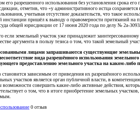
м его разрешенного использования без установления срока его 
икции, отметив, что «у административного истца сохраняется 
ьзования, учитывая отсутствие доказательств, что такое исполь
й инстанции пришёл к выводу о правомерности притязаний на пр
суда общей юрисдикции от 17 июня 2020 года по делу № 2а-3093/
о если земельный участок уже принадлежит заинтересованному л
стве аргумента в пользу тезиса о том, что такой земельный уча
ресованными лицами запрашиваются существующие земельные 
несоответствие вида разрешённого использования земельного
вующего предоставлению земельного участка на каком-либо п
 становится зависимым от приведения их разрешённого использ
льных участков является орган публичной власти, в компетенци
 возможности совершить какие-либо активные действия, которы
етельствует о том, что в итоге приобретение земельных участко
имым.
использование
0 отзыв