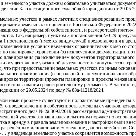
ии земельного участка должны обязательно учитываться докуме
деление 3-го кассационного суда общей юрисдикции от 29.05.20
земельных участков в рамках льготных специализированных про
ирования земельных отношений в Российской Федерации в 2022 –
дящихся в федеральной собственности, и размере такой платы»,
аются. Так, например, пунктом 3 постановления № 629 предусмо
а 1 постановления (имеется ввиду случай предоставления в арен
тозамещения в условиях введенных ограничительных мер со сто
и по планировке территории (за исключением документации по
го планирования (за исключением документов территориального
сли осуществление указанной деятельности не допускается в гра
д, что при предоставлении земельных участков по иным основа
риального планирования (генеральный план муниципального обр
анировке территории (проекты планировки и проекты межевания)
ного использования градостроительному регламенту. В частности
сдикции от 29.05.2024 по делу № 88а-11218/2024.
уемой нами проблеме существуют и положительные прецеденты в
т о предоставлении в собственность земельных участков, котор
стративного дела № 2а-3093/2019 рассматривал административн
емельный участок запрашивался в льготном порядке по основанию
астка в аренду в правила землепользования и застройки были вне
 разрешённым использованием «ведение дачного хозяйства». Со 
… у владельца земельного участка сохраняется возможность про