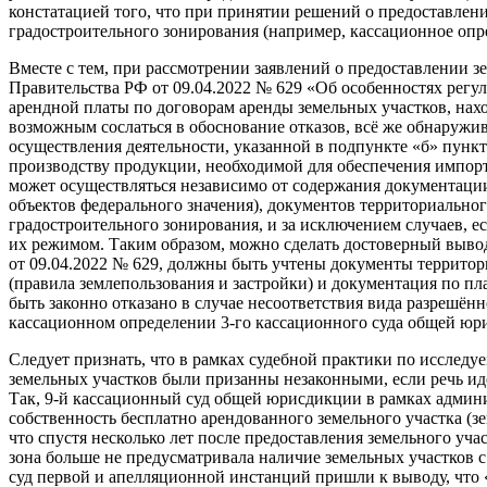
констатацией того, что при принятии решений о предоставлен
градостроительного зонирования (например, кассационное опре
Вместе с тем, при рассмотрении заявлений о предоставлении 
Правительства РФ от 09.04.2022 № 629 «Об особенностях регул
арендной платы по договорам аренды земельных участков, нахо
возможным сослаться в обоснование отказов, всё же обнаружив
осуществления деятельности, указанной в подпункте «б» пункт
производству продукции, необходимой для обеспечения импор
может осуществляться независимо от содержания документаци
объектов федерального значения), документов территориально
градостроительного зонирования, и за исключением случаев, е
их режимом. Таким образом, можно сделать достоверный выво
от 09.04.2022 № 629, должны быть учтены документы террито
(правила землепользования и застройки) и документация по пл
быть законно отказано в случае несоответствия вида разрешён
кассационном определении 3-го кассационного суда общей юри
Следует признать, что в рамках судебной практики по исслед
земельных участков были призанны незаконными, если речь идё
Так, 9-й кассационный суд общей юрисдикции в рамках админи
собственность бесплатно арендованного земельного участка (з
что спустя несколько лет после предоставления земельного уч
зона больше не предусматривала наличие земельных участков с
суд первой и апелляционной инстанций пришли к выводу, что «