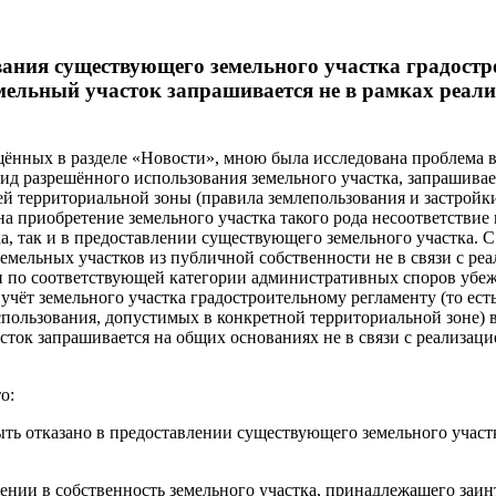
вания существующего земельного участка градостр
емельный участок запрашивается не в рамках реал
щённых в разделе «Новости», мною была исследована проблема 
 разрешённого использования земельного участка, запрашиваемо
 территориальной зоны (правила землепользования и застройки
а приобретение земельного участка такого рода несоответствие 
, так и в предоставлении существующего земельного участка. С
земельных участков из публичной собственности не в связи с р
и по соответствующей категории административных споров убежд
учёт земельного участка градостроительному регламенту (то ес
спользования, допустимых в конкретной территориальной зоне) 
сток запрашивается на общих основаниях не в связи с реализаци
о:
ть отказано в предоставлении существующего земельного участк
лении в собственность земельного участка, принадлежащего заи