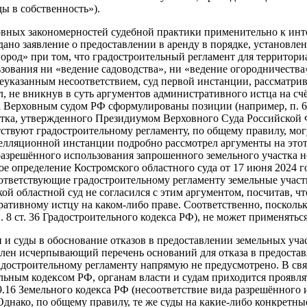
ы в собственность»).
вных закономерностей судебной практики применительно к инт
но заявление о предоставлении в аренду в порядке, установлен
ород» при том, что градостроительный регламент для территориа
зования ни «ведение садоводства», ни «ведение огородничеств
вышеуказанным несоответствием, суд первой инстанции, рассматр
 не вникнув в суть аргументов административного истца на счёт
, а Верховным судом РФ сформулированы позиции (например, п. 6
тка, утвержденного Президиумом Верховного Суда Российской Фе
ствуют градостроительному регламенту, по общему правилу, могу
пелляционной инстанции подробно рассмотрел аргументы на этот
 разрешённого использования запрошенного земельного участка н
 определение Костромского областного суда от 17 июня 2024 года
ответствующие градостроительному регламенту земельные участк
кой областной суд не согласился с этим аргументом, посчитав, 
ративному истцу на каком-либо праве. Соответственно, поскол
. 8 ст. 36 Градостроительного кодекса РФ), не может применятьс
и суды в обоснование отказов в предоставлении земельных уча
овлен исчерпывающий перечень оснований для отказа в предостав
адостроительному регламенту напрямую не предусмотрено. В свя
ьным кодексом РФ, органам власти и судам приходится проявлят
39.16 Земельного кодекса РФ (несоответствие вида разрешённого 
 Однако, по общему правилу, те же суды на какие-либо конкретн