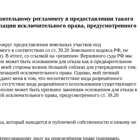
оительному регламенту в предоставлении такого
изации исключительного права, предусмотренного
вокруг предоставления земельных участков под
го в соответствии со ст. 39.20 Земельного кодекса РФ, не
). В итоге, со ссылкой на «решения» Верховного суда РФ мы
не может быть основанием для отказа как в предварительном
 моей стороны возник большой соблазн для утверждения о том,
еализацией исключительного права. Однако, мой личный
ают меня в том, что несоответствие вида разрешённого
ть отсутствие вида разрешённого использования существующего
вполне может быть признано законным основанием для отказа в
ей исключительного права, предусмотренного ст. 39.20
а, который находится в публичной собственности и никому не
нтересованному лицу на определённом праве (например,