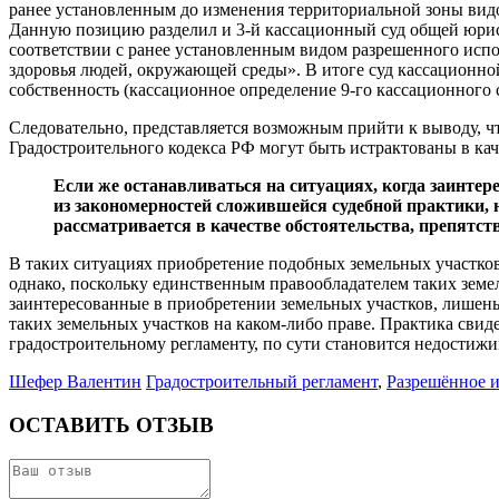
ранее установленным до изменения территориальной зоны видо
Данную позицию разделил и 3-й кассационный суд общей юрисд
соответствии с ранее установленным видом разрешенного испол
здоровья людей, окружающей среды». В итоге суд кассационно
собственность (кассационное определение 9-го кассационного 
Следовательно, представляется возможным прийти к выводу, чт
Градостроительного кодекса РФ могут быть истрактованы в каче
Если же останавливаться на ситуациях, когда заинте
из закономерностей сложившейся судебной практики, 
рассматривается в качестве обстоятельства, препятст
В таких ситуациях приобретение подобных земельных участков
однако, поскольку единственным правообладателем таких земе
заинтересованные в приобретении земельных участков, лишены
таких земельных участков на каком-либо праве. Практика свид
градостроительному регламенту, по сути становится недостиж
Шефер Валентин
Градостроительный регламент
,
Разрешённое 
ОСТАВИТЬ ОТЗЫВ