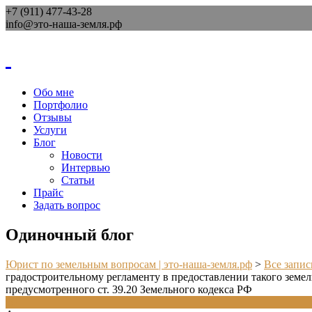
+7 (911) 477-43-28
info@это-наша-земля.рф
Обо мне
Портфолио
Отзывы
Услуги
Блог
Новости
Интервью
Статьи
Прайс
Задать вопрос
Одиночный блог
Юрист по земельным вопросам | это-наша-земля.рф
>
Все запис
градостроительному регламенту в предоставлении такого земел
предусмотренного ст. 39.20 Земельного кодекса РФ
19