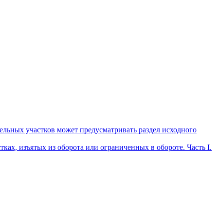
мельных участков может предусматривать раздел исходного
ах, изъятых из оборота или ограниченных в обороте. Часть I.