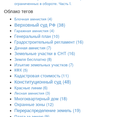
ограниченных в обороте. Часть I.
Облако тегов
Блочная амнистия
(4)
Верховный суд РФ
(38)
Гаражная амнистия
(4)
Генеральный план
(10)
Градостроительный регламент
(16)
Дачная амнистия
(7)
Земельные участки в СНТ
(16)
Земля бесплатно
(8)
Изъятие земельных участков
(7)
КФХ
(5)
Кадастровая стоимость
(11)
Конституционный суд
(48)
Красные линии
(6)
Лесная амнистия
(3)
Многоквартирный дом
(18)
Охранные зоны
(12)
Перераспределение земель
(19)
Плата за землю
(9)