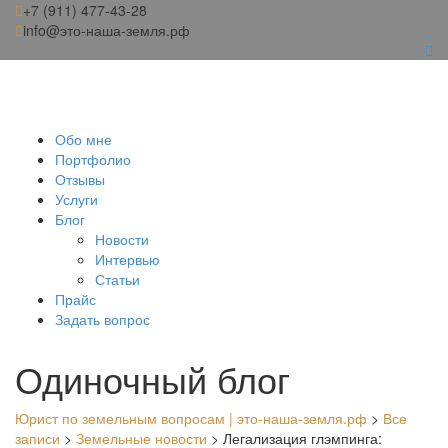
+7 (911) 477-43-28
info@это-наша-земля.рф
Обо мне
Портфолио
Отзывы
Услуги
Блог
Новости
Интервью
Статьи
Прайс
Задать вопрос
Одиночный блог
Юрист по земельным вопросам | это-наша-земля.рф
>
Все
записи
>
Земельные новости
>
Легализация глэмпинга: