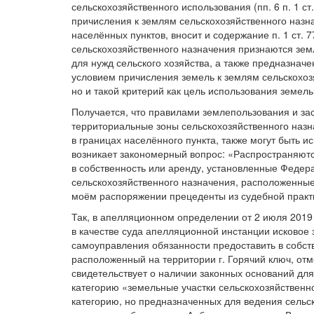
сельскохозяйственного использования (пп. 6 п. 1 с
причисления к землям сельскохозяйственного назн
населённых пунктов, вносит и содержание п. 1 ст. 
сельскохозяйственного назначения признаются зем
для нужд сельского хозяйства, а также предназначе
условием причисления земель к землям сельскохозя
но и такой критерий как цель использования земель
Получается, что правилами землепользования и зас
территориальные зоны сельскохозяйственного назн
в границах населённого пункта, также могут быть и
возникает закономерный вопрос: «Распространяют
в собственность или аренду, установленные Федер
сельскохозяйственного назначения, расположенные
моём распоряжении прецеденты из судебной практик
Так, в апелляционном определении от 2 июля 2019
в качестве суда апелляционной инстанции исковое 
самоуправления обязанности предоставить в собств
расположенный на территории г. Горячий ключ, отме
свидетельствует о наличии законных оснований дл
категорию «земельные участки сельскохозяйственн
категорию, но предназначенных для ведения сельс