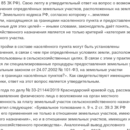
т. 85 ЗК РФ). Свою лепту в утвердительный ответ на вопрос о возмо
ачения определённых земельных участков, расположенных на зем
77 Земельного кодекса РФ, согласно которому «..землями
ли, находящиеся за границами населенного пункта и предоставле
нные для этих целей» – иными словами, законодатель даёт понять,
йственного назначения является не только критерий «категория з
ного участка.
тройки в составе населённого пункта могут быть установлены
ачения, в связи с чем при определённых условиях земли, располо
спользованы в сельскохозяйственных целях. В связи с этим у практи
ся ли специализированные процедуры предоставления земельных 
альным законом от 24.07.2002 № 101-ФЗ, на земельные участки
 в границах населённых пунктов?». Как свидетельствуют имеющие
и, ответ на этот вопрос является утвердительным.
 года по делу № 33-21144/2019 Краснодарский краевой суд, рассм
заявление физического лица о возложении на орган местного
енность за плату земельный участок сельскохозяйственного назна
тил следующее: «Буквальное толкование п. 9 ч. 2 ст. 39.3 ЗК РФ
я его применения не только в отношении земельных участков, име
ого назначения», но и в отношении земельных участков, имеющих 
кохозяйственного производства». Аналогичный вывод дословного