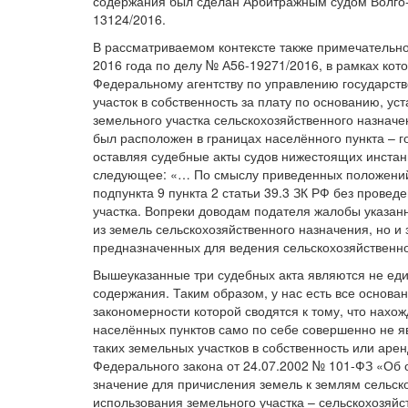
содержания был сделан Арбитражным судом Волго-В
13124/2016.
В рассматриваемом контексте также примечательно
2016 года по делу № А56-19271/2016, в рамках ко
Федеральному агентству по управлению государст
участок в собственность за плату по основанию, уст
земельного участка сельскохозяйственного назначе
был расположен в границах населённого пункта – 
оставляя судебные акты судов нижестоящих инстан
следующее: «… По смыслу приведенных положений 
подпункта 9 пункта 2 статьи 39.3 ЗК РФ без провед
участка. Вопреки доводам подателя жалобы указан
из земель сельскохозяйственного назначения, но и 
предназначенных для ведения сельскохозяйственно
Вышеуказанные три судебных акта являются не еди
содержания. Таким образом, у нас есть все основа
закономерности которой сводятся к тому, что нахо
населённых пунктов само по себе совершенно не 
таких земельных участков в собственность или аре
Федерального закона от 24.07.2002 № 101-ФЗ «Об
значение для причисления земель к землям сельско
использования земельного участка – сельскохозяйс