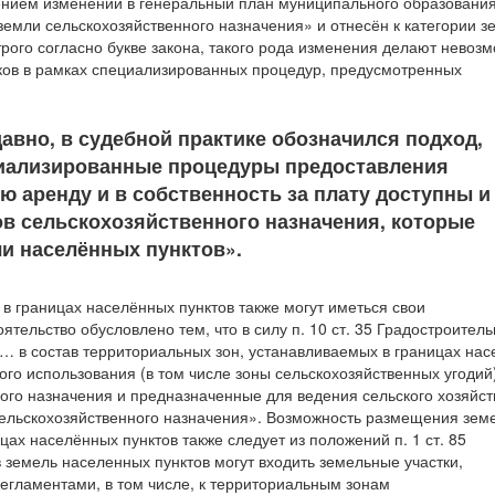
несением изменений в генеральный план муниципального образовани
земли сельскохозяйственного назначения» и отнесён к категории з
трого согласно букве закона, такого рода изменения делают нево
ков в рамках специализированных процедур, предусмотренных
давно, в судебной практике обозначился подход,
ециализированные процедуры предоставления
ю аренду и в собственность за плату доступны и
в сельскохозяйственного назначения, которые
ли населённых пунктов».
 в границах населённых пунктов также могут иметься свои
ятельство обусловлено тем, что в силу п. 10 ст. 35 Градостроитель
«… в состав территориальных зон, устанавливаемых в границах на
ого использования (в том числе зоны сельскохозяйственных угодий)
ого назначения и предназначенные для ведения сельского хозяйст
 сельскохозяйственного назначения». Возможность размещения зем
цах населённых пунктов также следует из положений п. 1 ст. 85
в земель населенных пунктов могут входить земельные участки,
егламентами, в том числе, к территориальным зонам