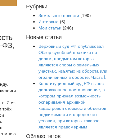
Рубрики
Земельные новости
(190)
Интервью
(6)
,
Мои статьи
(246)
ость
Новые статьи
-ФЗ,
Верховный суд РФ опубликовал
Обзор судебной практики по
делам, предметом которых
являются споры о земельных
участках, изъятых из оборота или
ограниченных в обороте. Часть I.
Конституционный суд РФ вынес
нду,
долгожданное постановление, в
твенного
котором признал возможность
оспаривания архивной
п. 2 ст.
кадастровой стоимости объектов
и трёх
недвижимости и определяет
ри
условия, при которых таковое
.
является правомерным
го
ано мною
Облако тегов