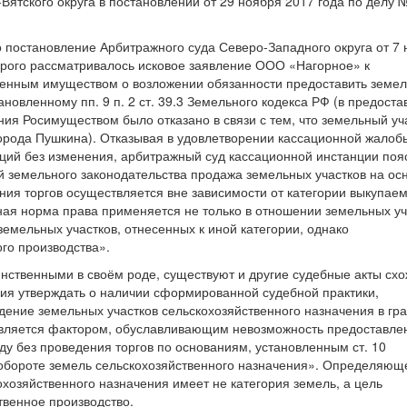
ятского округа в постановлении от 29 ноября 2017 года по делу 
 постановление Арбитражного суда Северо-Западного округа от 7
торого рассматривалось исковое заявление ООО «Нагорное» к
венным имуществом о возложении обязанности предоставить земе
ановленному пп. 9 п. 2 ст. 39.3 Земельного кодекса РФ (в предост
ния Росимуществом было отказано в связи с тем, что земельный уч
города Пушкина). Отказывая в удовлетворении кассационной жалоб
ций без изменения, арбитражный суд кассационной инстанции поя
земельного законодательства продажа земельных участков на ос
ения торгов осуществляется вне зависимости от категории выкупае
ная норма права применяется не только в отношении земельных уч
земельных участков, отнесенных к иной категории, однако
го производства».
нственными в своём роде, существуют и другие судебные акты схо
ния утверждать о наличии сформированной судебной практики,
ждение земельных участков сельскохозяйственного назначения в гр
является фактором, обуславливающим невозможность предоставле
нду без проведения торгов по основаниям, установленным ст. 10
 обороте земель сельскохозяйственного назначения». Определяющ
хозяйственного назначения имеет не категория земель, а цель
твенное производство.