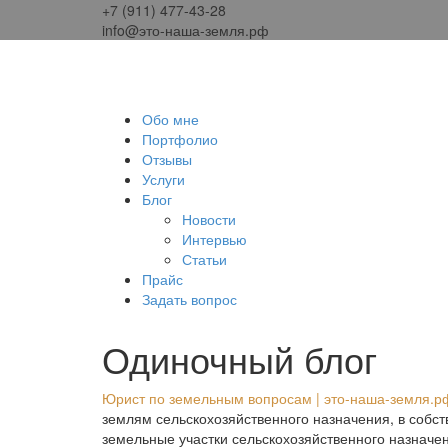
+7 (911) 477-43-28
info@это-наша-земля.рф
Обо мне
Портфолио
Отзывы
Услуги
Блог
Новости
Интервью
Статьи
Прайс
Задать вопрос
Одиночный блог
Юрист по земельным вопросам | это-наша-земля.р
землям сельскохозяйственного назначения, в собс
земельные участки сельскохозяйственного назначе