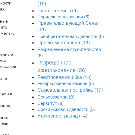
жности
(19)
лях
Плата за землю
(9)
Порядок пользования
(5)
нные
Правительствующий Сенат
 что
(13)
емель»,
Приобретательная давность
(6)
Проект межевания
(13)
Разрешение на строительство
женные
(6)
ков
Разрешённое
участков
использование
(36)
Реестровая ошибка
(10)
ся в
Резервирование земель
(5)
Самовольная постройка
(17)
атривая
Сельхозземли
(9)
Сервитут
(8)
чения,
Сроки исковой давности
(5)
Уточнение границ
(14)
ющих
иную