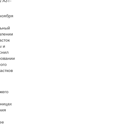
№ А31-
 ноября
льный
авлении
асток
ы и
снил
новании
мого
астков
жего
аницах
ния
ее