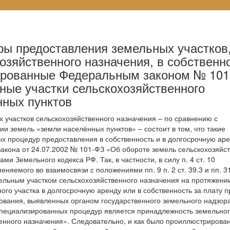
ы предоставления земельных участков
озяйственного назначения, в собственн
улированные Федеральным законом № 101
ные участки сельскохозяйственного
нных пунктов
 участков сельскохозяйственного назначения – по сравнению с
ии земель «земли населённых пунктов» – состоит в том, что такие
х процедур предоставления в собственность и в долгосрочную аре
кона от 24.07.2002 № 101-ФЗ «Об обороте земель сельскохозяйс
ми Земельного кодекса РФ. Так, в частности, в силу п. 4 ст. 10
яемого во взаимосвязи с положениями пп. 9 п. 2 ст. 39.3 и пп. 31 
ельным участком сельскохозяйственного назначения на протяжени
ого участка в долгосрочную аренду или в собственность за плату п
ования, выявленных органом государственного земельного надзора
пециализированных процедур является принадлежность земельно
твенного назначения». Следовательно, и как было проиллюстриров