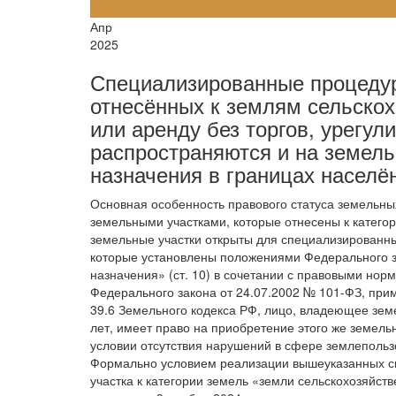
21
Апр
2025
Специализированные процедур
отнесённых к землям сельскох
или аренду без торгов, урег
распространяются и на земель
назначения в границах населё
Основная особенность правового статуса земельных
земельными участками, которые отнесены к категор
земельные участки открыты для специализированны
которые установлены положениями Федерального за
назначения» (ст. 10) в сочетании с правовыми норма
Федерального закона от 24.07.2002 № 101-ФЗ, примен
39.6 Земельного кодекса РФ, лицо, владеющее зем
лет, имеет право на приобретение этого же земельн
условии отсутствия нарушений в сфере землепольз
Формально условием реализации вышеуказанных с
участка к категории земель «земли сельскохозяйс