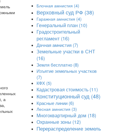
я
Блочная амнистия
(4)
емель
Верховный суд РФ
(38)
зможными
Гаражная амнистия
(4)
Генеральный план
(10)
Градостроительный
регламент
(16)
Дачная амнистия
(7)
Земельные участки в СНТ
(16)
Земля бесплатно
(8)
Изъятие земельных участков
(7)
КФХ
(5)
ного
Кадастровая стоимость
(11)
селенных
Конституционный суд
(48)
, а
Красные линии
(6)
ва,
Лесная амнистия
(3)
ельных
Многоквартирный дом
(18)
Охранные зоны
(12)
Перераспределение земель