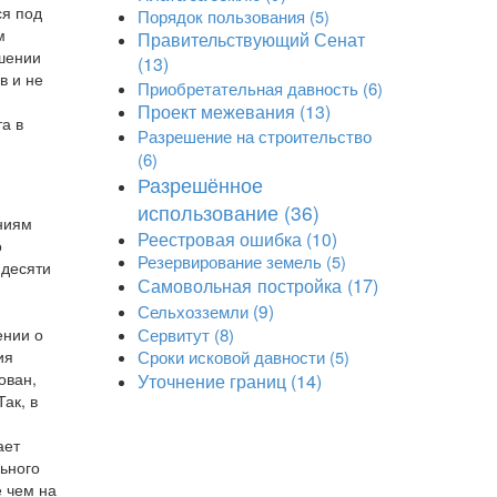
ся под
Порядок пользования
(5)
м
Правительствующий Сенат
ошении
(13)
в и не
Приобретательная давность
(6)
Проект межевания
(13)
а в
Разрешение на строительство
(6)
Разрешённое
использование
(36)
аниям
Реестровая ошибка
(10)
о
Резервирование земель
(5)
 десяти
Самовольная постройка
(17)
Сельхозземли
(9)
Сервитут
(8)
ении о
ия
Сроки исковой давности
(5)
ован,
Уточнение границ
(14)
ак, в
ает
ьного
е чем на