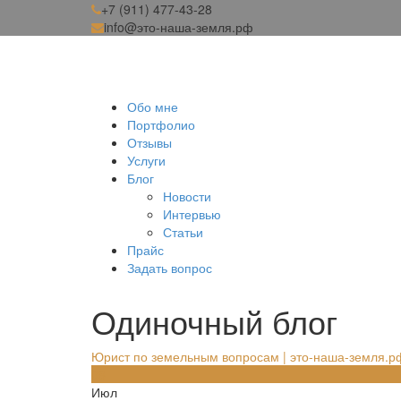
+7 (911) 477-43-28
info@это-наша-земля.рф
Обо мне
Портфолио
Отзывы
Услуги
Блог
Новости
Интервью
Статьи
Прайс
Задать вопрос
Одиночный блог
Юрист по земельным вопросам | это-наша-земля.р
08
Июл