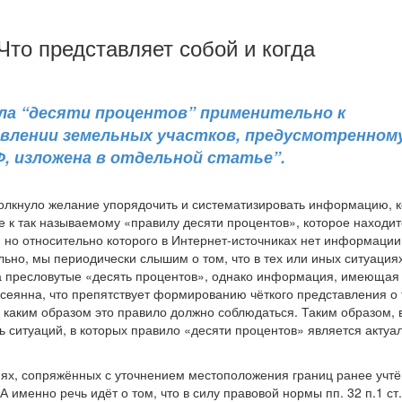
Что представляет собой и когда
ла “десяти процентов” применительно к
влении земельных участков, предусмотренному
РФ, изложена в отдельной статье”.
олкнуло желание упорядочить и систематизировать информацию, 
 к так называемому «правилу десяти процентов», которое находит
, но относительно которого в Интернет-источниках нет информации
ьно, мы периодически слышим о том, что в тех или иных ситуация
за пресловутые «десять процентов», однако информация, имеющая
сеянна, что препятствует формированию чёткого представления о 
и каким образом это правило должно соблюдаться. Таким образом,
 ситуаций, в которых правило «десяти процентов» является актуа
циях, сопряжённых с уточнением местоположения границ ранее учт
именно речь идёт о том, что в силу правовой нормы пп. 32 п.1 ст.