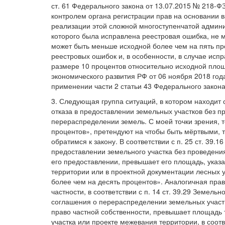
ст. 61 Федерального закона от 13.07.2015 № 218-Ф
контролем органа регистрации прав на основании в
реализации этой сложной многоступенчатой админи
которого была исправлена реестровая ошибка, не 
может быть меньше исходной более чем на пять про
реестровых ошибок и, в особенности, в случае исп
размере 10 процентов относительно исходной площ
экономического развития РФ от 06 ноября 2018 год
применении части 2 статьи 43 Федерального закона
3. Следующая группа ситуаций, в котором находит
отказа в предоставлении земельных участков без п
перераспределении земель. С моей точки зрения, т
процентов», претендуют на чтобы быть мёртвыми, т
обратимся к закону. В соответствии с п. 25 ст. 39.
предоставлении земельного участка без проведения
его предоставлении, превышает его площадь, указ
территории или в проектной документации лесных у
более чем на десять процентов». Аналогичная пра
частности, в соответствии с п. 14 ст. 39.29 Земел
соглашения о перераспределении земельных участко
право частной собственности, превышает площадь 
участка или проекте межевания территории, в соот