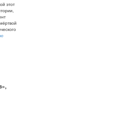
ой этот
итории,
ент
 мёртвой
ического
ую
в»,