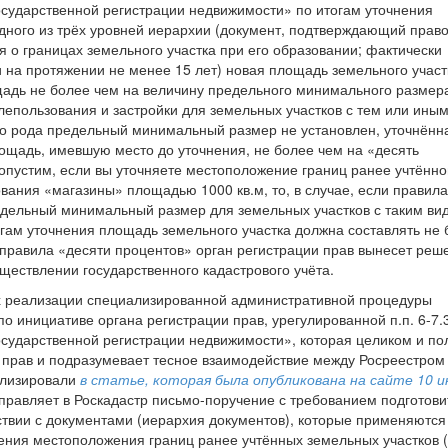
осударственной регистрации недвижимости» по итогам уточнения
одного из трёх уровней иерархии (документ, подтверждающий право
 о границах земельного участка при его образовании; фактически
на протяжении не менее 15 лет) новая площадь земельного участ
адь не более чем на величину предельного минимального размер
лепользования и застройки для земельных участков с тем или ины
ого рода предельный минимальный размер не установлен, уточнённ
щадь, имевшую место до уточнения, не более чем на «десять
опустим, если вы уточняете местоположение границ ранее учтённо
вания «магазины» площадью 1000 кв.м, то, в случае, если правил
едельный минимальный размер для земельных участков с таким ви
огам уточнения площадь земельного участка должна составлять не 
 правила «десяти процентов» орган регистрации прав вынесет реш
ществлении государственного кадастрового учёта.
ях реализации специализированной административной процедуры
 инициативе органа регистрации прав, урегулированной п.п. 6-7.3
осударственной регистрации недвижимости», которая целиком и п
 прав и подразумевает тесное взаимодействие между Росреестром
ализировали
в статье, которая была опубликована на сайте 10 
направляет в Роскадастр письмо-поручение с требованием подготови
ствии с документами (иерархия документов), которые применяются
ния местоположения границ ранее учтённых земельных участков (п