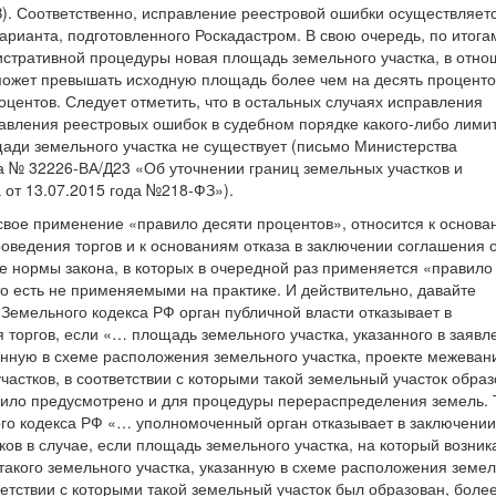
З). Соответственно, исправление реестровой ошибки осуществляет
арианта, подготовленного Роскадастром. В свою очередь, по итога
стративной процедуры новая площадь земельного участка, в отн
может превышать исходную площадь более чем на десять проценто
центов. Следует отметить, что в остальных случаях исправления
равления реестровых ошибок в судебном порядке какого-либо лимит
ади земельного участка не существует (письмо Министерства
а № 32226-ВА/Д23 «Об уточнении границ земельных участков и
 от 13.07.2015 года №218-ФЗ»).
 свое применение «правило десяти процентов», относится к основ
роведения торгов и к основаниям отказа в заключении соглашения 
е нормы закона, в которых в очередной раз применяется «правило
о есть не применяемыми на практике. И действительно, давайте
16 Земельного кодекса РФ орган публичной власти отказывает в
 торгов, если «… площадь земельного участка, указанного в заявл
анную в схеме расположения земельного участка, проекте межеван
частков, в соответствии с которыми такой земельный участок образ
вило предусмотрено и для процедуры перераспределения земель. Т
ьного кодекса РФ «… уполномоченный орган отказывает в заключении
в в случае, если площадь земельного участка, на который возник
такого земельного участка, указанную в схеме расположения земел
ветствии с которыми такой земельный участок был образован, боле