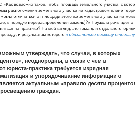
: «Как возможно такое, чтобы площадь земельного участка, с котор
емы расположения земельного участка на кадастровом плане терр
могла отличаться от площади этого же земельного участка на мом
чае, в порядке перераспределения земель)?» Неужели речь идёт о
яться на практике? На мой взгляд, это тема для отдельного юрид
проведу, и результатам которого
я обязательно посвящу отдельн
зможным утверждать, что случаи, в которых
центов», неоднородны, в связи с чем в
т юриста-практика требуется изрядная
тематизация и упорядочивание информации о
 является актуальным «правило десяти проценто
просвещению граждан.