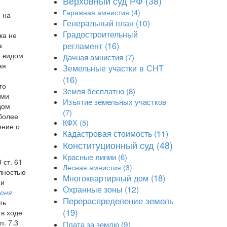
Верховный суд РФ
(38)
Гаражная амнистия
(4)
 на
Генеральный план
(10)
Градостроительный
ка не
регламент
(16)
а
м видом
Дачная амнистия
(7)
ая
Земельные участки в СНТ
(16)
го
Земля бесплатно
(8)
ами
Изъятие земельных участков
дом
(7)
более
КФХ
(5)
ение о
Кадастровая стоимость
(11)
Конституционный суд
(48)
Красные линии
(6)
 ст. 61
Лесная амнистия
(3)
олностью
Многоквартирный дом
(18)
 и
Охранные зоны
(12)
июня
Перераспределение земель
ть
(19)
 в ходе
. 7.3
Плата за землю
(9)