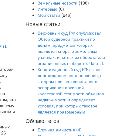
Земельные новости
(190)
Интервью
(6)
Мои статьи
(246)
Новые статьи
Верховный суд РФ опубликовал
Обзор судебной практики по
 п.
делам, предметом которых
являются споры о земельных
участках, изъятых из оборота или
ограниченных в обороте. Часть I.
которая
Конституционный суд РФ вынес
ся у
долгожданное постановление, в
,
котором признал возможность
х
оспаривания архивной
 на
кадастровой стоимости объектов
том, что
недвижимости и определяет
 вашему
условия, при которых таковое
льным и
является правомерным
Облако тегов
ённых
Блочная амнистия
(4)
 26