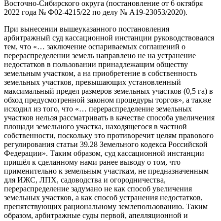
Восточно-Сибирского округа (постановление от 6 октября
2022 года № Ф02-4215/22 по делу № А19-23053/2020).
При вынесении вышеуказанного постановления
арбитражный суд кассационной инстанции руководствовался
тем, что «… заключение оспариваемых соглашений о
перераспределении земель направлено не на устранение
недостатков в пользовании принадлежащим обществу
земельным участком, а на приобретение в собственность
земельных участков, превышающих установленный
максимальный предел размеров земельных участков (0,5 га) в
обход предусмотренной законом процедуры торгов», а также
исходил из того, что «… перераспределение земельных
участков нельзя рассматривать в качестве способа увеличения
площади земельного участка, находящегося в частной
собственности, поскольку это противоречит целям правового
регулирования статьи 39.28 Земельного кодекса Российской
Федерации». Таким образом, суд кассационной инстанции
пришёл к сделанному нами ранее выводу о том, что
применительно к земельным участкам, не предназначенным
для ИЖС, ЛПХ, садоводства и огородничества,
перераспределение задумано не как способ увеличения
земельных участков, а как способ устранения недостатков,
препятствующих рациональному землепользованию. Таким
образом, арбитражные суды первой, апелляционной и