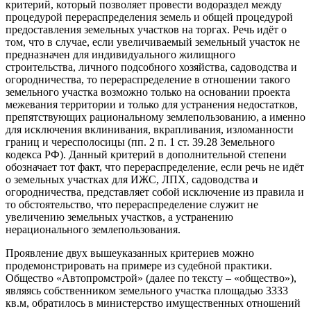
критерий, который позволяет провести водораздел между
процедурой перераспределения земель и общей процедурой
предоставления земельных участков на торгах. Речь идёт о
том, что в случае, если увеличиваемый земельный участок не
предназначен для индивидуального жилищного
строительства, личного подсобного хозяйства, садоводства и
огородничества, то перераспределение в отношении такого
земельного участка возможно только на основании проекта
межевания территории и только для устранения недостатков,
препятствующих рациональному землепользованию, а именно
для исключения вклинивания, вкрапливания, изломанности
границ и чересполосицы (пп. 2 п. 1 ст. 39.28 Земельного
кодекса РФ). Данный критерий в дополнительной степени
обозначает тот факт, что перераспределение, если речь не идёт
о земельных участках для ИЖС, ЛПХ, садоводства и
огородничества, представляет собой исключение из правила и
то обстоятельство, что перераспределение служит не
увеличению земельных участков, а устранению
нерационального землепользования.
Проявление двух вышеуказанных критериев можно
продемонстрировать на примере из судебной практики.
Общество «Автопромстрой» (далее по тексту – «общество»),
являясь собственником земельного участка площадью 3333
кв.м, обратилось в министерство имущественных отношений