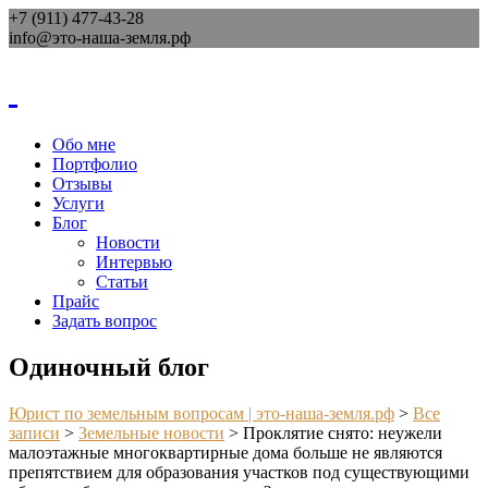
+7 (911) 477-43-28
info@это-наша-земля.рф
Обо мне
Портфолио
Отзывы
Услуги
Блог
Новости
Интервью
Статьи
Прайс
Задать вопрос
Одиночный блог
Юрист по земельным вопросам | это-наша-земля.рф
>
Все
записи
>
Земельные новости
>
Проклятие снято: неужели
малоэтажные многоквартирные дома больше не являются
препятствием для образования участков под существующими