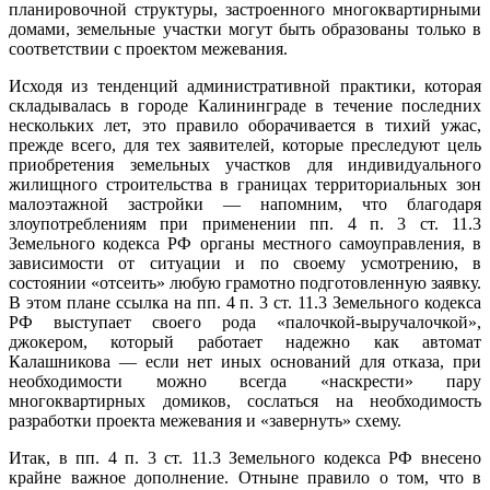
планировочной структуры, застроенного многоквартирными
домами, земельные участки могут быть образованы только в
соответствии с проектом межевания.
Исходя из тенденций административной практики, которая
складывалась в городе Калининграде в течение последних
нескольких лет, это правило оборачивается в тихий ужас,
прежде всего, для тех заявителей, которые преследуют цель
приобретения земельных участков для индивидуального
жилищного строительства в границах территориальных зон
малоэтажной застройки — напомним, что благодаря
злоупотреблениям при применении пп. 4 п. 3 ст. 11.3
Земельного кодекса РФ органы местного самоуправления, в
зависимости от ситуации и по своему усмотрению, в
состоянии «отсеить» любую грамотно подготовленную заявку.
В этом плане ссылка на пп. 4 п. 3 ст. 11.3 Земельного кодекса
РФ выступает своего рода «палочкой-выручалочкой»,
джокером, который работает надежно как автомат
Калашникова — если нет иных оснований для отказа, при
необходимости можно всегда «наскрести» пару
многоквартирных домиков, сослаться на необходимость
разработки проекта межевания и «завернуть» схему.
Итак, в пп. 4 п. 3 ст. 11.3 Земельного кодекса РФ внесено
крайне важное дополнение. Отныне правило о том, что в