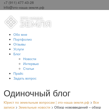
+7 (911) 477-43-28
info@это-наша-земля.рф
Обо мне
Портфолио
Отзывы
Услуги
Блог
Новости
Интервью
Статьи
Прайс
Задать вопрос
Одиночный блог
Юрист по земельным вопросам | это-наша-земля.рф
>
Все
записи
>
Земельные новости
>
Обзор нововведений – обзор