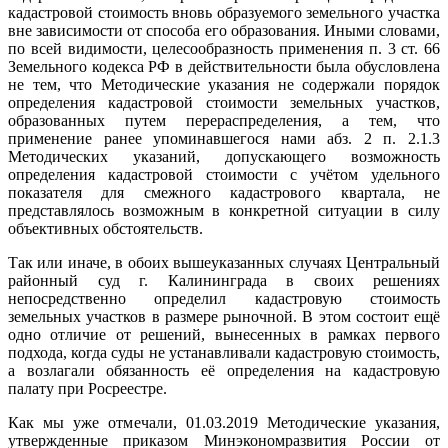
кадастровой стоимость вновь образуемого земельного участка
вне зависимости от способа его образования. Иными словами,
по всей видимости, целесообразность применения п. 3 ст. 66
Земельного кодекса РФ в действительности была обусловлена
не тем, что Методические указания не содержали порядок
определения кадастровой стоимости земельных участков,
образованных путем перераспределения, а тем, что
применение ранее упоминавшегося нами абз. 2 п. 2.1.3
Методических указаний, допускающего возможность
определения кадастровой стоимости с учётом удельного
показателя для смежного кадастрового квартала, не
представлялось возможным в конкретной ситуации в силу
объективных обстоятельств.
Так или иначе, в обоих вышеуказанных случаях Центральный
районный суд г. Калининграда в своих решениях
непосредственно определил кадастровую стоимость
земельных участков в размере рыночной. В этом состоит ещё
одно отличие от решений, вынесенных в рамках первого
подхода, когда суды не устанавливали кадастровую стоимость,
а возлагали обязанность её определения на кадастровую
палату при Росреестре.
Как мы уже отмечали, 01.03.2019 Методические указания,
утвержденные приказом Минэкономразвития России от