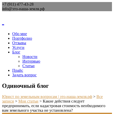
+7 (911) 477-43-28
info@это-наша-земля.рф
Обо мне
Портфолио
Отзывы
Услуги
Блог
Новости
Интервью
Статьи
Прайс
Задать вопрос
Одиночный блог
Юрист по земельным вопросам | это-наша-земля.рф
>
Все
записи
>
Мои статьи
>
Какие действия следует
предпринимать, если кадастровая стоимость необходимого
вам земельного участка не установлена?