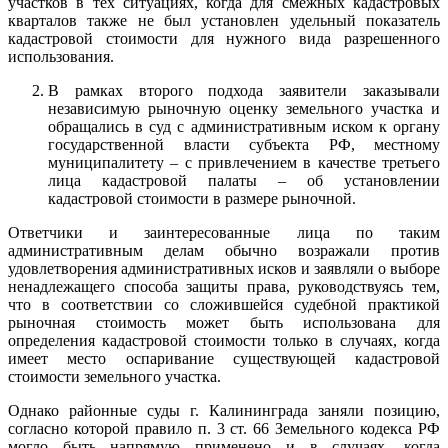
участков в тех ситуациях, когда для смежных кадастровых
кварталов также не был установлен удельный показатель
кадастровой стоимости для нужного вида разрешенного
использования.
В рамках второго подхода заявители заказывали
независимую рыночную оценку земельного участка и
обращались в суд с административным иском к органу
государственной власти субъекта РФ, местному
муниципалитету – с привлечением в качестве третьего
лица кадастровой палаты – об установлении
кадастровой стоимости в размере рыночной.
Ответчики и заинтересованные лица по таким
административным делам обычно возражали против
удовлетворения административных исков и заявляли о выборе
ненадлежащего способа защиты права, руководствуясь тем,
что в соответствии со сложившейся судебной практикой
рыночная стоимость может быть использована для
определения кадастровой стоимости только в случаях, когда
имеет место оспаривание существующей кадастровой
стоимости земельного участка.
Однако районные суды г. Калининграда заняли позицию,
согласно которой правило п. 3 ст. 66 Земельного кодекса РФ
могло быть напрямую применено и в случаях, когда