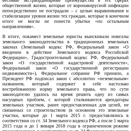
весомые экстраординарные преимущества в тех сферах
общественной жизни, которые от коронавирусной инфекции
непосредственно не пострадали – с целью выравнивания и
стабилизации уровня жизни тех граждан, которые в конечном
итоге не могли не понести убытки «по остальным
направлениям».
В итоге, покамест земельные юристы выискивали новеллы
земельного законодательства в традиционных земельных
законах (Земельный кодекс РФ, Федеральный закон «О
введении в действие Земельного кодекса Российской
Федерации», Градостроительный кодекс РФ, Федеральный
закон «О государственной кадастровой деятельности»,
Федеральный закон «О государственной регистрации
недвижимости»), Федеральное собрание РФ приняло, а
Президент РФ подписал закон с абсолютно «неземельным»
названием, который содержит в себе настолько
востребованную норму земельного права, что по сути
законодателю удалось на время решить одну из самых
насущных проблем, с которой сталкиваются арендаторы
земельных участков, ранее предоставленных для целей, не
связанных со строительством (в основном это земельные
участки, которые до 1 марта 2015 г. предоставлялись в
соответствии со ст. 34 Земельного кодекса РФ, а после 1 марта
2015 года и до 1 января 2018 года в ограниченном режиме