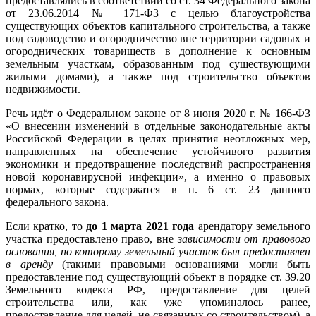
предоставлялись в соответствии со ст. 34 Федерального закона
от 23.06.2014 № 171-ФЗ с целью благоустройства
существующих объектов капитального строительства, а также
под садоводство и огородничество вне территории садовых и
огороднических товариществ в дополнение к основным
земельным участкам, образованным под существующими
жилыми домами), а также под строительство объектов
недвижимости.
Речь идёт о Федеральном законе от 8 июня 2020 г. № 166-ФЗ
«О внесении изменений в отдельные законодательные акты
Российской Федерации в целях принятия неотложных мер,
направленных на обеспечение устойчивого развития
экономики и предотвращение последствий распространения
новой коронавирусной инфекции», а именно о правовых
нормах, которые содержатся в п. 6 ст. 23 данного
федерального закона.
Если кратко, то
до 1 марта 2021 года
арендатору земельного
участка предоставлено право, вне
зависимости от правового
основания, по которому земельный участок был предоставлен
в аренду
(такими правовыми основаниями могли быть
предоставление под существующий объект в порядке ст. 39.20
Земельного кодекса РФ, предоставление для целей
строительства или, как уже упоминалось ранее,
предоставление для целей, не связанных со строительством), а