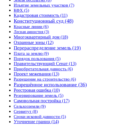
Изъятие земельных участков
(7)
КФХ
(5)
Кадастровая стоимость
(11)
Конституционный суд
(48)
Красные линии
(6)
Лесная амнистия
(3)
Многоквартирный дом
(18)
Охранные зоны
(12)
Перераспределение земель
(19)
Плата за землю
(9)
Порядок пользования
(5)
Правительствующий Сенат
(13)
Приобретательная давность
(6)
Проект межевания
(13)
Разрешение на строительство
(6)
Разрешённое использование
(36)
Реестровая ошибка
(10)
Резервирование земель
(5)
Самовольная постройка
(17)
Сельхозземли
(9)
Сервитут
(8)
Сроки исковой давности
(5)
Уточнение границ
(14)