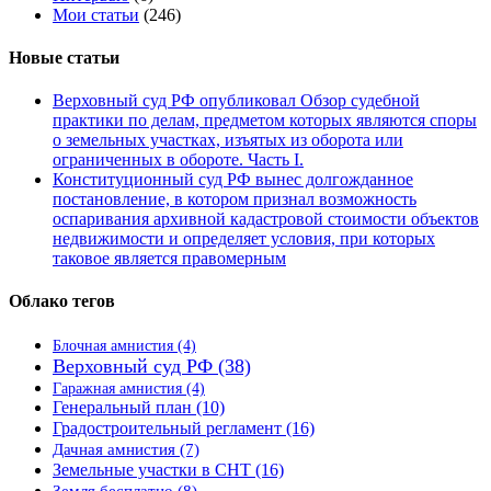
Мои статьи
(246)
Новые статьи
Верховный суд РФ опубликовал Обзор судебной
практики по делам, предметом которых являются споры
о земельных участках, изъятых из оборота или
ограниченных в обороте. Часть I.
Конституционный суд РФ вынес долгожданное
постановление, в котором признал возможность
оспаривания архивной кадастровой стоимости объектов
недвижимости и определяет условия, при которых
таковое является правомерным
Облако тегов
Блочная амнистия
(4)
Верховный суд РФ
(38)
Гаражная амнистия
(4)
Генеральный план
(10)
Градостроительный регламент
(16)
Дачная амнистия
(7)
Земельные участки в СНТ
(16)
Земля бесплатно
(8)