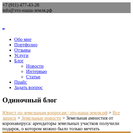
+7 (911) 477-43-28
info@это-наша-земля.рф
Обо мне
Портфолио
Отзывы
Услуги
Блог
Новости
Интервью
Статьи
Прайс
Задать вопрос
Одиночный блог
Юрист по земельным вопросам | это-наша-земля.рф
>
Все
записи
>
Земельные новости
>
Земельная амнистия от
коронавируса: арендаторы земельных участков получили
подарок, о котором можно было только мечтать