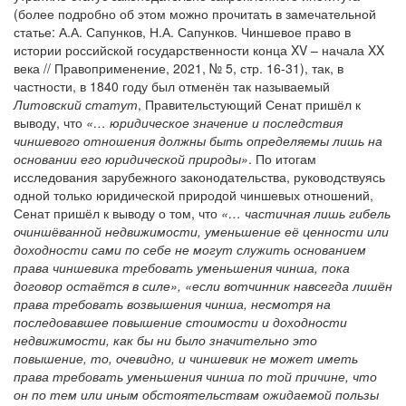
(более подробно об этом можно прочитать в замечательной
статье: А.А. Сапунков, Н.А. Сапунков. Чиншевое право в
истории российской государственности конца XV – начала XX
века // Правоприменение, 2021, № 5, стр. 16-31), так, в
частности, в 1840 году был отменён так называемый
Литовский статут
, Правительстующий Сенат пришёл к
выводу, что
«… юридическое значение и последствия
чиншевого отношения должны быть определяемы лишь на
основании его юридической природы»
. По итогам
исследования зарубежного законодательства, руководствуясь
одной только юридической природой чиншевых отношений,
Сенат пришёл к выводу о том, что
«… частичная лишь гибель
очиншёванной недвижимости, уменьшение её ценности или
доходности сами по себе не могут служить основанием
права чиншевика требовать уменьшения чинша, пока
договор остаётся в силе», «если вотчинник навсегда лишён
права требовать возвышения чинша, несмотря на
последовавшее повышение стоимости и доходности
недвижимости, как бы ни было значительно это
повышение, то, очевидно, и чиншевик не может иметь
права требовать уменьшения чинша по той причине, что
он по тем или иным обстоятельствам ожидаемой пользы