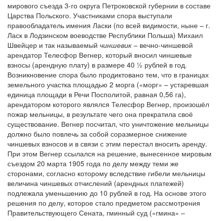
мирового съезда 3-го округа Петроковской губернии в составе
Царства Польского. Участниками спора выступали
правообладатель имения Ласки (по всей видимости, ныне – г.
Ласк в Лодзинском воеводстве Республики Польша) Михаил
Швейцер и так называемый
чиншевик
– вечно-чиншевой
арендатор Телесфор Вегнер, который вносил чиншевые
взносы (арендную плату) в размере 40 ½ рублей в год.
Возникновение спора было продиктовано тем, что в границах
земельного участка площадью 2 морга («морг» – устаревшая
единица площади в Речи Посполитой, равная 0,56 га),
арендатором которого являлся Телесфор Вегнер, произошёл
пожар мельницы, в результате чего она прекратила своё
существование. Вегнер посчитал, что уничтожение мельницы
должно было повлечь за собой соразмерное снижение
чиншевых взносов и в связи с этим перестал вносить аренду.
При этом Вегнер ссылался на решение, вынесенное мировым
съездом 20 марта 1905 года по делу между теми же
сторонами, согласно которому вследствие гибели мельницы
величина чиншевых отчислений (арендных платежей)
подлежала уменьшению до 10 рублей в год. На основе этого
решения по делу, которое стало предметом рассмотрения
Правительствующего Сената, гминный суд («гмина» –