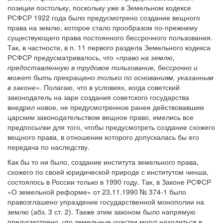
позиции постольку, поскольку уже в Земельном кодексе
РСФСР 1922 года было предусмотрено создание вещного
права на землю, которое стало прообразом по-прежнему
существующего права постоянного бессрочного пользования.
Так, в частности, в п. 11 первого раздела Земельного кодекса
РСФСР предусматривалось, что «
право на землю,
предоставленную в трудовое пользование, бессрочно и
может быть прекращено только по основаниям, указанным
в законе».
Полагаю, что в условиях, когда советский
законодатель на заре создания советского государства
внедрил новое, не предусмотренное ранее действовавшим
царским законодательством вещное право, имелись все
предпосылки для того, чтобы предусмотреть создание схожего
вещного права, в отношении которого допускалась бы его
передача по наследству.
Как бы то ни было, создание института земельного права,
схожего по своей юридической природе с институтом чинша,
состоялось в России только в 1990 году. Так, в Законе РСФСР
«О земельной реформе» от 23.11.1990 № 374-1 было
правозглашено упраздение государственной монополии на
землю (абз. 3 ст. 2). Также этим законом было напрямую
предусмотрено, что земельные участки могут находиться в