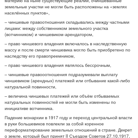
материю на ныне существующие реалии, очиншёванные
земельные участки не могли быть расположены на «землях
населённых пунктов»,
– чиншевые правоотношения складывались между частными
лицами: между собственником земельного участка
(вотчинником) и чиншевиком-арендатором,
– право чиншевого владения включалось в наследственную
массу и после смерти чиншевика могло быть приобретено по
наследству его правопреемником,
– право чиншевого владения являлось бессрочным,
– чиншевые правооотношения подразумевали выплату
чиншевиком (арендных) платежей или отбывание какой-либо
натуральной повинности,
– величина чиншевых платежей или объём отбываемых
натуральных повинностей не могли быть изменены по
инициативе вотчинника.
Падение монархии в 1917 году и переход центральной власти
в руки большевиков повлекли за собой коренное
переформатирование земельных отношений в стране. Декрет
о земле, который был принят II Съездом Советов 27.10.1917,