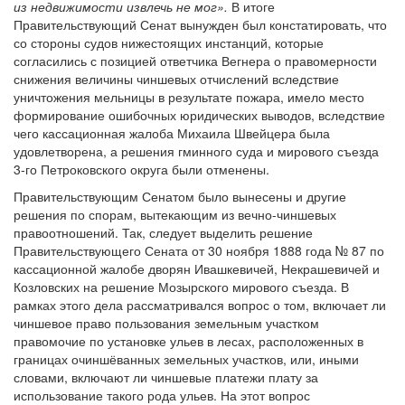
из недвижимости извлечь не мог».
В итоге
Правительствующий Сенат вынужден был констатировать, что
со стороны судов нижестоящих инстанций, которые
согласились с позицией ответчика Вегнера о правомерности
снижения величины чиншевых отчислений вследствие
уничтожения мельницы в результате пожара, имело место
формирование ошибочных юридических выводов, вследствие
чего кассационная жалоба Михаила Швейцера была
удовлетворена, а решения гминного суда и мирового съезда
3-го Петроковского округа были отменены.
Правительствующим Сенатом было вынесены и другие
решения по спорам, вытекающим из вечно-чиншевых
правоотношений. Так, следует выделить решение
Правительствующего Сената от 30 ноября 1888 года № 87 по
кассационной жалобе дворян Ивашкевичей, Некрашевичей и
Козловских на решение Мозырского мирового съезда. В
рамках этого дела рассматривался вопрос о том, включает ли
чиншевое право пользования земельным участком
правомочие по установке ульев в лесах, расположенных в
границах очиншёванных земельных участков, или, иными
словами, включают ли чиншевые платежи плату за
использование такого рода ульев. На этот вопрос