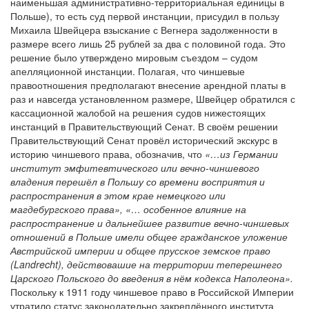
наименьшая административно-территориальная единицы в
Польше), то есть суд первой инстанции, присудил в пользу
Михаила Швейцера взыскание с Вегнера задолженности в
размере всего лишь 25 рублей за два с половиной года. Это
решение было утверждено мировым съездом – судом
апелляционной инстанции. Полагая, что чиншевые
правоотношения предполагают внесение арендной платы в
раз и навсегда установленном размере, Швейцер обратился с
кассационной жалобой на решения судов нижестоящих
инстанций в Правительствующий Сенат. В своём решении
Правительствующий Сенат провёл исторический экскурс в
историю чиншевого права, обозначив, что
«…из Германии
институт эмфитевтического или вечно-чиншевого
владения перешёл в Польшу со времени восприятия и
распространения в этом крае немецкого или
магдебургского права», «… особенное влияние на
распространение и дальнейшее развитие вечно-чиншевых
отношений в Польше имели общее гражданское уложение
Австрийской империи и общее прусское земское право
(
Landrecht
), действовашие на территории теперешнего
Царского Польского до введения в нём кодекса Наполеона».
Поскольку к 1911 году чиншевое право в Российской Империи
утратило статус законодательно закреплённого института