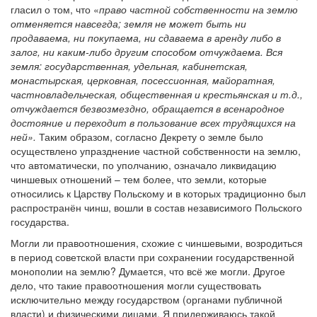
гласил о том, что «
право частной собственности на землю
отменяется навсегда; земля не может быть ни
продаваема, ни покупаема, ни сдаваема в аренду либо в
залог, ни каким-либо другим способом отчуждаема. Вся
земля: государственная, удельная, кабинетская,
монастырская, церковная, посессионная, майоратная,
частновладельческая, общественная и крестьянская и т.д.,
отчуждается безвозмездно, обращается в всенародное
достояние и переходит в пользование всех трудящихся на
ней».
Таким образом, согласно Декрету о земле было
осуществлено упразднение частной собственности на землю,
что автоматически, по уполчанию, означало ликвидацию
чиншевых отношений – тем более, что земли, которые
относились к Царству Польскому и в которых традиционно был
распространён чинш, вошли в состав независимого Польского
государства.
Могли ли правоотношения, схожие с чиншевыми, возродиться
в период советской власти при сохранении государственной
монополии на землю? Думается, что всё же могли. Другое
дело, что такие правоотношения могли существовать
исключительно между государством (органами публичной
власти) и физическими лицами. Я придерживаюсь такой