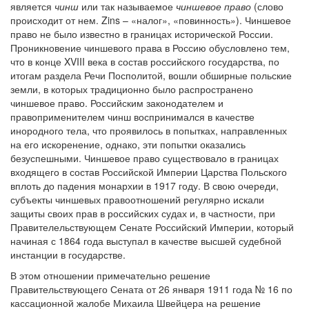
является
чинш
или так называемое
чиншевое право
(слово
происходит от нем. Zins – «налог», «повинность»). Чиншевое
право не было известно в границах исторической России.
Проникновение чиншевого права в Россию обусловлено тем,
что в конце XVIII века в состав российского государства, по
итогам раздела Речи Посполитой, вошли обширные польские
земли, в которых традиционно было распространено
чиншевое право. Российским законодателем и
правоприменителем чинш воспринимался в качестве
инородного тела, что проявилось в попытках, направленных
на его искоренение, однако, эти попытки оказались
безуспешными. Чиншевое право существовало в границах
входящего в состав Российской Империи Царства Польского
вплоть до падения монархии в 1917 году. В свою очереди,
субъекты чиншевых правоотношений регулярно искали
защиты своих прав в российских судах и, в частности, при
Правителельствующем Сенате Российский Империи, который
начиная с 1864 года выступал в качестве высшей судебной
инстанции в государстве.
В этом отношении примечательно решение
Правительствующего Сената от 26 января 1911 года № 16 по
кассационной жалобе Михаила Швейцера на решение