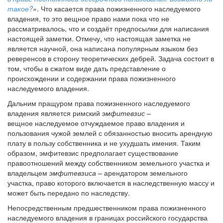
такое?
»
. Что касается права пожизненного наследуемого
владения, то это вещное право нами пока что не
рассматривалось, что и создаёт предпосылки для написания
настоящей заметки. Отмечу, что настоящая заметка не
является научной, она написана популярным языком без
реверенсов в сторону теоретических дебрей. Задача состоит в
том, чтобы в сжатом виде дать представление о
происхождении и содержании права пожизненного
наследуемого владения.
Дальним пращуром права пожизненного наследуемого
владения является римский
эмфитевзис
–
вещное наследуемое отчуждаемое право владения и
пользования чужой землей с обязанностью вносить арендную
плату в пользу собственника и не ухудшать имения. Таким
образом, эмфитевзис предполагает существование
правоотношений между собственником земельного участка и
владельцем
эмфитевзиса
– арендатором земельного
участка, право которого включается в наследственную массу и
может быть передано по наследству.
Непосредственным предшественником права пожизненного
наследуемого владения в границах российского государства