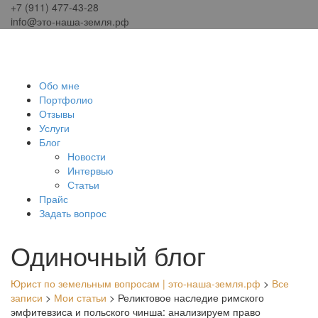
+7 (911) 477-43-28
info@это-наша-земля.рф
Обо мне
Портфолио
Отзывы
Услуги
Блог
Новости
Интервью
Статьи
Прайс
Задать вопрос
Одиночный блог
Юрист по земельным вопросам | это-наша-земля.рф
>
Все
записи
>
Мои статьи
>
Реликтовое наследие римского
эмфитевзиса и польского чинша: анализируем право