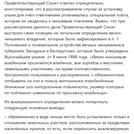
Правительствующий Сенат ответил отрицательно,
констатировав, что в рассматриваемом случае за установку
ульев для пчёл ответчиками уплачивалась специальная плата,
которая не сводилась к чиншевым платежем. Важно, что при
рассмотрения данного дела Правительствующий Сенат
выстроил свою позицию на легальном определении вечно-
чиншевого владения, которые было зафиксировано в п. 1
Положения о поземельном устройстве вечных чиншевиков в
губерниях Западных и Белорусских, которое было утверждено
Высочайшим указом от 9 июня 1886 года:
«Вечно-чиншевым
владением признаётся владение, вне городов и местечек,
земельными участками, на праве потомственного,
бессрочного пользования и распоряжения, с обязанностью
отбывать за сие в пользу вотчинника определённые
денежные или натуральные повинности, размер которых
не подлежит изменению по произволу владельца».
Из вышеуказанного определения можно почерпнуть
следующие основные выводы:
– обременение в виде чинша могло быть установлено только в
отношении земельных участков, расположенных за пределами
населённых пунктов, то есть, если переносить анализируемую