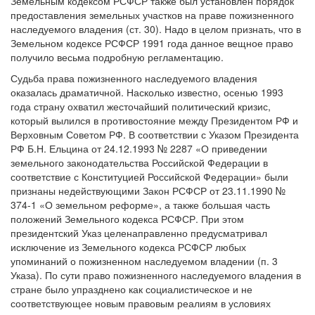
Земельным кодексом РСФСР также был установлен порядок
предоставления земельных участков на праве пожизненного
наследуемого владения (ст. 30). Надо в целом признать, что в
Земельном кодексе РСФСР 1991 года данное вещное право
получило весьма подробную регламентацию.
Судьба права пожизненного наследуемого владения
оказалась драматичной. Насколько известно, осенью 1993
года страну охватил жесточайший политический кризис,
который вылился в противостояние между Президентом РФ и
Верховным Советом РФ. В соответствии с Указом Президента
РФ Б.Н. Ельцина от 24.12.1993 № 2287 «О приведении
земельного законодательства Российской Федерации в
соответствие с Конституцией Российской Федерации» были
признаны недействующими Закон РСФСР от 23.11.1990 №
374-1 «О земельном реформе», а также большая часть
положений Земельного кодекса РСФСР. При этом
президентский Указ целенаправленно предусматривал
исключение из Земельного кодекса РСФСР любых
упоминаний о пожизненном наследуемом владении (п. 3
Указа). По сути право пожизненного наследуемого владения в
стране было упразднено как социалистическое и не
соответствующее новым правовым реалиям в условиях