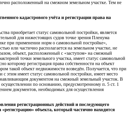
стично расположенный на смежном земельном участке. Тем не
твенного кадастрового учёта и регистрации права на
ства приобретает статус самовольной постройки, является
ательной для нижестоящих судов точке зрения Пленума
ике при применении норм о самовольной постройке»,
стью или частично располагается на земельном участке, не
разом, объект, расположенный с «заступом» на смежный
актерной точки земельного участка, имеет статус самовольной
асно которому регистрация права собственности на объект
ром такой объект недвижимости возведён. Получается, что при
зи с этим имеет статус самовольной постройки, имеет место
устанавливающим документом на смежный земельный участок. В
 осуществлении по основанию, предусмотренному п. 5 ст. 1
лением документов, необходимых для осуществления
новления регистрационных действий и последующего
на «регистрацию» объекта, который частично находится