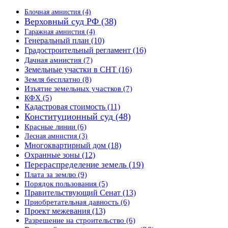
Блочная амнистия
(4)
Верховный суд РФ
(38)
Гаражная амнистия
(4)
Генеральный план
(10)
Градостроительный регламент
(16)
Дачная амнистия
(7)
Земельные участки в СНТ
(16)
Земля бесплатно
(8)
Изъятие земельных участков
(7)
КФХ
(5)
Кадастровая стоимость
(11)
Конституционный суд
(48)
Красные линии
(6)
Лесная амнистия
(3)
Многоквартирный дом
(18)
Охранные зоны
(12)
Перераспределение земель
(19)
Плата за землю
(9)
Порядок пользования
(5)
Правительствующий Сенат
(13)
Приобретательная давность
(6)
Проект межевания
(13)
Разрешение на строительство
(6)