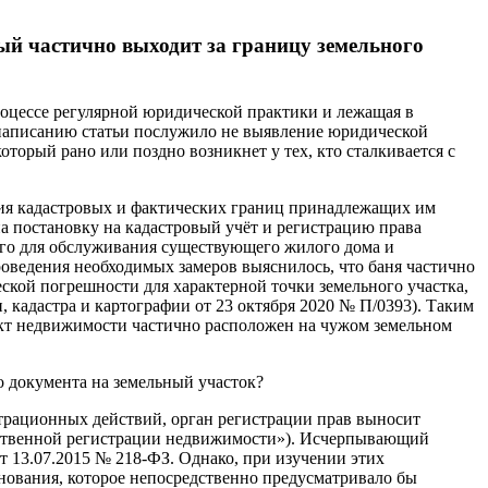
рый частично выходит за границу земельного
роцессе регулярной юридической практики и лежащая в
к написанию статьи послужило не выявление юридической
торый рано или поздно возникнет у тех, кто сталкивается с
ения кадастровых и фактических границ принадлежащих им
 постановку на кадастровый учёт и регистрацию права
ного для обслуживания существующего жилого дома и
роведения необходимых замеров выяснилось, что баня частично
еской погрешности для характерной точки земельного участка,
, кадастра и картографии от 23 октября 2020 № П/0393). Таким
ъект недвижимости частично расположен на чужом земельном
о документа на земельный участок?
страционных действий, орган регистрации прав выносит
ударственной регистрации недвижимости»). Исчерпывающий
т 13.07.2015 № 218-ФЗ. Однако, при изучении этих
нования, которое непосредственно предусматривало бы