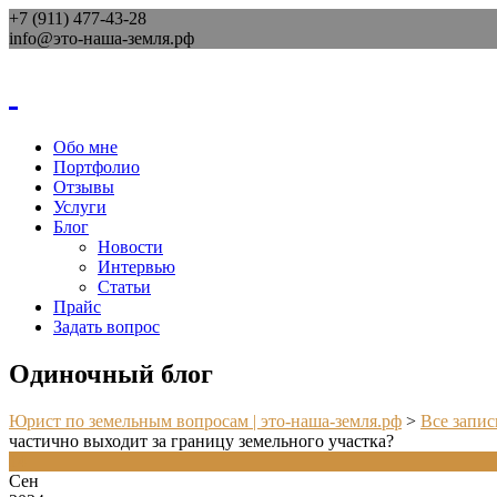
+7 (911) 477-43-28
info@это-наша-земля.рф
Обо мне
Портфолио
Отзывы
Услуги
Блог
Новости
Интервью
Статьи
Прайс
Задать вопрос
Одиночный блог
Юрист по земельным вопросам | это-наша-земля.рф
>
Все запис
частично выходит за границу земельного участка?
14
Сен