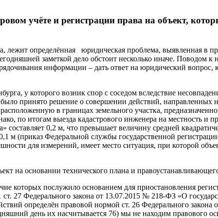
ровом учёте и регистрации права на объект, кото
айта, лежит определённая юридическая проблема, выявленная в п
 сегодняшней заметкой дело обстоит несколько иначе. Поводом 
ядочивания информации – дать ответ на юридический вопрос, ко
нбурга, у которого возник спор с соседом вследствие несовпад
 было принято решение о совершении действий, направленных на
, расположенную в границах земельного участка, предназначен
ако, по итогам выезда кадастрового инженера на местность и п
» составляет 0,2 м, что превышает величину средней квадратич
 0,1 м (приказ Федеральной службы государственной регистрации
решности для измерений, имеет место ситуация, при которой об
бъект на основании технического плана и правоустанавливающег
аличие которых послужило основанием для приостановления реги
. 1 ст. 27 Федерального закона от 13.07.2015 № 218-ФЗ «О гос
ствий определён правовой нормой ст. 26 Федерального закона о
няшний день их насчитывается 76) мы не находим правового ос