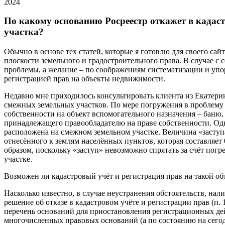
2024
По какому основанию Росреестр откажет в кадаст
участка?
Обычно в основе тех статей, которые я готовлю для своего с
плоскости земельного и градостроительного права. В случае с
проблемы, а желание – по соображениям систематизации и упор
регистрацией прав на объекты недвижимости.
Недавно мне приходилось консультировать клиента из Екатери
смежных земельных участков. По мере погружения в проблему
собственности на объект вспомогательного назначения – баню
принадлежащего правообладателю на праве собственности. Одн
расположена на смежном земельном участке. Величина «заступа
отнесённого к землям населённых пунктов, которая составляет
образом, поскольку «заступ» невозможно спрятать за счёт пог
участке.
Возможен ли кадастровый учёт и регистрация прав на такой о
Насколько известно, в случае неустранения обстоятельств, н
решение об отказе в кадастровом учёте и регистрации прав (п
перечень оснований для приостановления регистрационных дей
многочисленных правовых оснований (а по состоянию на сегод