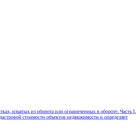
ах, изъятых из оборота или ограниченных в обороте. Часть I.
дастровой стоимости объектов недвижимости и определяет