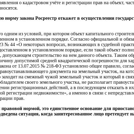
явления о кадастровом учёте и регистрации прав на объект, ча
ыносятся.
ю норму закона Росреестр откажет в осуществлении государс
о одним из условий, при котором объект капитального строитель
авленном в установленном порядке. Согласно официальной и обяз
23 № 44 «О некоторых вопросах, возникающих в судебной практ
доставленном в установленном порядке, если такой объект полно
, допускающем строительство на нем данного объекта. Таким об
личину допустимой средней квадратической погрешности для хар
закона от 13.07.2015 № 218-ФЗ установлено общее правило, согл
авоустанавливающего документа на земельный участок, на кото
го заходит на смежный чужой земельный участок и который в свя
ообладателем своего земельного участка, не располагает право
ении регистрационных действий, а в последующем отказать в их
ной регистрации недвижимости», а именно в связи с непредстав
трации прав.
 правовой нормой, это единственное основание для приоста
одведена ситуация, когда заинтересованное лицо претендует 