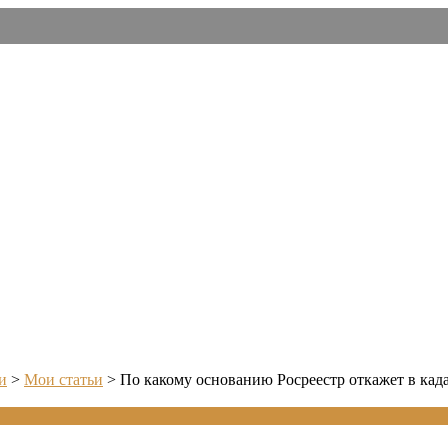
и
>
Мои статьи
>
По какому основанию Росреестр откажет в када