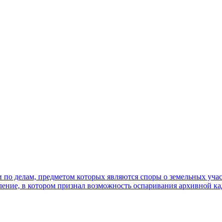
по делам, предметом которых являются споры о земельных участк
ние, в котором признал возможность оспаривания архивной ка