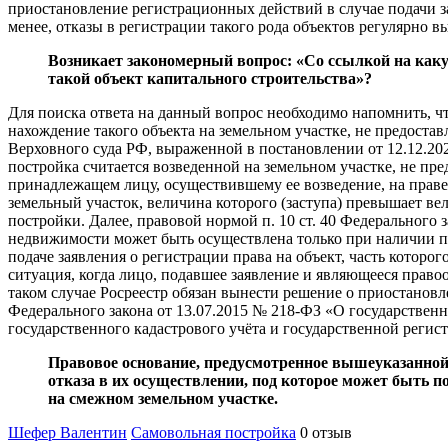
приостановление регистрационных действий в случае подачи за
менее, отказы в регистрации такого рода объектов регулярно в
Возникает закономерный вопрос: «Со ссылкой на каку
такой объект капитального строительства»?
Для поиска ответа на данный вопрос необходимо напомнить, чт
нахождение такого объекта на земельном участке, не предост
Верховного суда РФ, выраженной в постановлении от 12.12.20
постройка считается возведенной на земельном участке, не пре
принадлежащем лицу, осуществившему ее возведение, на праве
земельный участок, величина которого (заступа) превышает ве
постройки. Далее, правовой нормой п. 10 ст. 40 Федерального 
недвижимости может быть осуществлена только при наличии пр
подаче заявления о регистрации права на объект, часть которо
ситуация, когда лицо, подавшее заявление и являющееся прав
таком случае Росреестр обязан вынести решение о приостановл
Федерального закона от 13.07.2015 № 218-ФЗ «О государствен
государственного кадастрового учёта и государственной регис
Правовое основание, предусмотренное вышеуказанной
отказа в их осуществлении, под которое может быть п
на смежном земельном участке.
Шефер Валентин
Самовольная постройка
0 отзыв