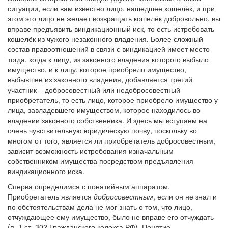
ситуации, если вам известно лицо, нашедшее кошелёк, и при
этом это лицо не желает возвращать кошелёк добровольно, вы
вправе предъявить виндикационный иск, то есть истребовать
кошелёк из чужого незаконного владения. Более сложный
состав правоотношений в связи с виндикацией имеет место
тогда, когда к лицу, из законного владения которого выбыло
имущество, и к лицу, которое приобрело имущество,
выбывшее из законного владения, добавляется третий
участник – добросовестный или недобросовестный
приобретатель, то есть лицо, которое приобрело имущество у
лица, завладевшего имуществом, которое находилось во
владении законного собственника. И здесь мы вступаем на
очень чувствительную юридическую почву, поскольку во
многом от того, является ли приобретатель добросовестным,
зависит возможность истребования изначальным
собственником имущества посредством предъявления
виндикационного иска.
Сперва определимся с понятийным аппаратом.
Приобретатель является
добросовестным
, если он не знал и
по обстоятельствам дела не мог знать о том, что лицо,
отчуждающее ему имущество, было не вправе его отчуждать
(п. 1 ст. 302 Гражданского кодекса РФ). Понятие