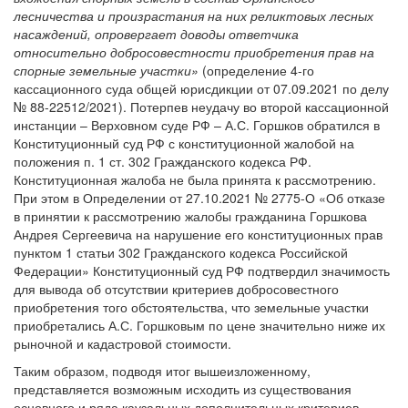
лесничества и произрастания на них реликтовых лесных
насаждений, опровергает доводы ответчика
относительно добросовестности приобретения прав на
спорные земельные участки»
(определение 4-го
кассационного суда общей юрисдикции от 07.09.2021 по делу
№ 88-22512/2021). Потерпев неудачу во второй кассационной
инстанции – Верховном суде РФ – А.С. Горшков обратился в
Конституционный суд РФ с конституционной жалобой на
положения п. 1 ст. 302 Гражданского кодекса РФ.
Конституционная жалоба не была принята к рассмотрению.
При этом в Определении от 27.10.2021 № 2775-О «Об отказе
в принятии к рассмотрению жалобы гражданина Горшкова
Андрея Сергеевича на нарушение его конституционных прав
пунктом 1 статьи 302 Гражданского кодекса Российской
Федерации» Конституционный суд РФ подтвердил значимость
для вывода об отсутствии критериев добросовестного
приобретения того обстоятельства, что земельные участки
приобретались А.С. Горшковым по цене значительно ниже их
рыночной и кадастровой стоимости.
Таким образом, подводя итог вышеизложенному,
представляется возможным исходить из существования
основного и ряда каузальных дополнительных критериев