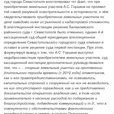
суд города Севастополя констатировал тот факт, что при
приобретении земельных участков А.С. Горшков не проявил
той самой разумной осмотрительности и осторожности, о чём
свидетельствовало
приобретение земельных участков по
цене заведомо ниже их рыночной и кадастровой стоимости.
В апелляционной инстанции решение Балаклавского
районного суда г. Севастополя было отменено, однако 4-й
кассационный суд общей юрисдикции апелляционное
определение Севастопольского городского суда отменил и
оставил в силе решение суда первой инстанции. При этом,
формулируя вывод о том, что А.С. Горшков выступил
недобросовестным приобретателем земельных участков, суд
кассационной инстанции дополнительно руководствовался
тем, что
«… спорные земельные участки на протяжении
длительного периода времени (с 2010 года) ответчиком,
как и его правопредшественниками, не осваивались,
капитальных строений и сооружений на них не возводилось,
на них отсутствуют ограждения, как и не представлено
доказательств открытого владения ими, в том числе
применительно к несению расходов по содержанию и
благоустройству, подведению коммуникаций и т.д., что в
совокупности с обстоятельствами фактического
вхождения спорных земель в состав Орлинского