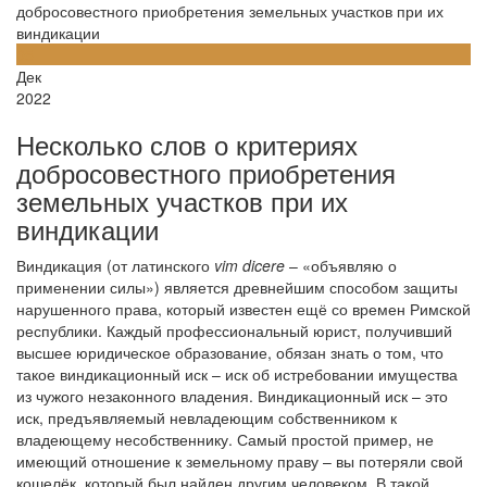
добросовестного приобретения земельных участков при их
виндикации
05
Дек
2022
Несколько слов о критериях
добросовестного приобретения
земельных участков при их
виндикации
Виндикация (от латинского
vim
dicere
– «объявляю о
применении силы») является древнейшим способом защиты
нарушенного права, который известен ещё со времен Римской
республики. Каждый профессиональный юрист, получивший
высшее юридическое образование, обязан знать о том, что
такое виндикационный иск – иск об истребовании имущества
из чужого незаконного владения. Виндикационный иск – это
иск, предъявляемый невладеющим собственником к
владеющему несобственнику. Самый простой пример, не
имеющий отношение к земельному праву – вы потеряли свой
кошелёк, который был найден другим человеком. В такой