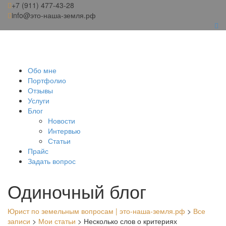
+7 (911) 477-43-28
info@это-наша-земля.рф
Обо мне
Портфолио
Отзывы
Услуги
Блог
Новости
Интервью
Статьи
Прайс
Задать вопрос
Одиночный блог
Юрист по земельным вопросам | это-наша-земля.рф
>
Все
записи
>
Мои статьи
>
Несколько слов о критериях