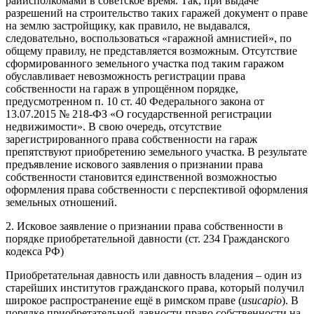
райисполкомами в советское время. Так, при выдаче
разрешений на строительство таких гаражей документ о праве
на землю застройщику, как правило, не выдавался,
следовательно, воспользоваться «гаражной амнистией», по
общему правилу, не представляется возможным. Отсутствие
сформированного земельного участка под таким гаражом
обуславливает невозможность регистрации права
собственности на гараж в упрощённом порядке,
предусмотренном п. 10 ст. 40 Федерального закона от
13.07.2015 № 218-ФЗ «О государственной регистрации
недвижимости». В свою очередь, отсутствие
зарегистрированного права собственности на гараж
препятствуют приобретению земельного участка. В результате
предъявление искового заявления о признании права
собственности становится единственной возможностью
оформления права собственности с перспективой оформления
земельных отношений.
2. Исковое заявление о признании права собственности в
порядке приобретательной давности (ст. 234 Гражданского
кодекса РФ)
Приобретательная давность или давность владения – один из
старейших институтов гражданского права, который получил
широкое распространение ещё в римском праве (
usucapio
). В
порядке приобретательной давности право собственности на