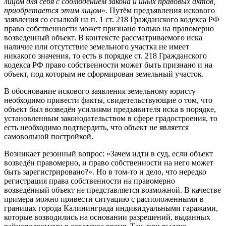
лицом для себя с соблюдением закона и иных правовых актов,
приобретается этим лицом
». Путём предъявления искового
заявления со ссылкой на п. 1 ст. 218 Гражданского кодекса РФ
право собственности может признано только на правомерно
возведенный объект. В контексте рассматриваемого иска
наличие или отсутствие земельного участка не имеет
никакого значения, то есть в порядке ст. 218 Гражданского
кодекса РФ право собственности может быть признано и на
объект, под которым не сформирован земельный участок.
В обоснование искового заявления земельному юристу
необходимо привести факты, свидетельствующие о том, что
объект был возведён усилиями предъявителя иска в порядке,
установленным законодательством в сфере градостроения, то
есть необходимо подтвердить, что объект не является
самовольной постройкой.
Возникает резонный вопрос: «Зачем идти в суд, если объект
возведён правомерно, и право собственности на него может
быть зарегистрировано?». Но в том-то и дело, что нередко
регистрация права собственности на правомерно
возведённый объект не представляется возможной. В качестве
примера можно привести ситуацию с расположенными в
границах города Калининграда индивидуальными гаражами,
которые возводились на основании разрешений, выданных