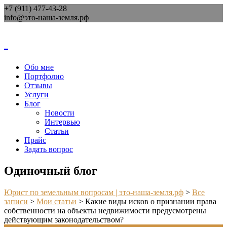
+7 (911) 477-43-28
info@это-наша-земля.рф
Обо мне
Портфолио
Отзывы
Услуги
Блог
Новости
Интервью
Статьи
Прайс
Задать вопрос
Одиночный блог
Юрист по земельным вопросам | это-наша-земля.рф
>
Все
записи
>
Мои статьи
>
Какие виды исков о признании права
собственности на объекты недвижимости предусмотрены
действующим законодательством?