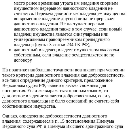
место ранее временная утрата им владения спорным
имуществом перерывом давностного владения не
считается. Передача давностным владельцем имущества
во временное владение другого лица не прерывает
давностного владения. Не наступает перерыв
давностного владения также в том случае, если новый
владелец имущества является сингулярным или
универсальным правопреемником предыдущего
владельца (пункт 3 статьи 234 ГК РФ);
давностный владелец владеет имуществом
как своим
собственным, если владение осуществляется не по
договору.
На практике наибольшие трудности возникают при усвоении
такого критерия давностного владения как добросовестность,
всё-таки определение данного критерия, предложенное
Верховным судом РФ, является весьма сложным для
восприятия. Если же выражаться простым языком, то
давностное владение является добросовестным, если у
давностного владельца не было оснований не считать себя
собственником имущества.
Однако, определение добросовестности давностного
владения, содержащееся в п. 15 постановления Пленума
Верховного суда РФ и Пленума Высшего арбитражного суда