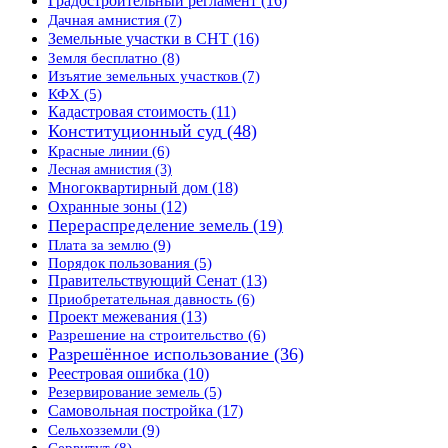
Градостроительный регламент
(16)
Дачная амнистия
(7)
Земельные участки в СНТ
(16)
Земля бесплатно
(8)
Изъятие земельных участков
(7)
КФХ
(5)
Кадастровая стоимость
(11)
Конституционный суд
(48)
Красные линии
(6)
Лесная амнистия
(3)
Многоквартирный дом
(18)
Охранные зоны
(12)
Перераспределение земель
(19)
Плата за землю
(9)
Порядок пользования
(5)
Правительствующий Сенат
(13)
Приобретательная давность
(6)
Проект межевания
(13)
Разрешение на строительство
(6)
Разрешённое использование
(36)
Реестровая ошибка
(10)
Резервирование земель
(5)
Самовольная постройка
(17)
Сельхозземли
(9)
Сервитут
(8)