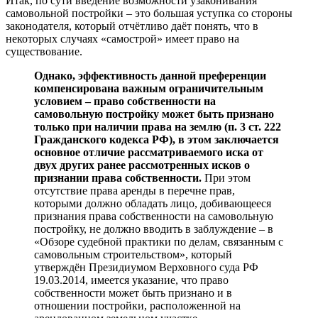
Итак, по сути введение возможности узаконивания
самовольной постройки – это большая уступка со стороны
законодателя, который отчётливо даёт понять, что в
некоторых случаях «самострой» имеет право на
существование.
Однако, эффективность данной преференции
компенсирована важным ограничительным
условием – право собственности на
самовольную постройку может быть признано
только при наличии права на землю (п. 3 ст. 222
Гражданского кодекса РФ), в этом заключается
основное отличие рассматриваемого иска от
двух других ранее рассмотренных исков о
признании права собственности.
При этом
отсутствие права аренды в перечне прав,
которыми должно обладать лицо, добивающееся
признания права собственности на самовольную
постройку, не должно вводить в заблуждение – в
«Обзоре судебной практики по делам, связанным с
самовольным строительством», который
утверждён Президиумом Верховного суда РФ
19.03.2014, имеется указание, что право
собственности может быть признано и в
отношении постройки, расположенной на