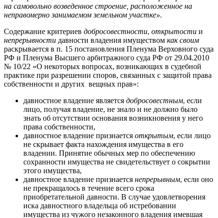
на самовольно возведенное строение, расположенное на
неправомерно занимаемом земельном участке».
Содержание критериев
добросовестности
,
открытости
и
непрерывности
давности владения имуществом
как своим
раскрывается в п. 15 постановления Пленума Верховного суда
РФ и Пленума Высшего арбитражного суда РФ от 29.04.2010
№ 10/22 «О некоторых вопросах, возникающих в судебной
практике при разрешении споров, связанных с защитой права
собственности и других вещных прав»:
давностное владение является
добросовестным
, если
лицо, получая владение, не знало и не должно было
знать об отсутствии основания возникновения у него
права собственности,
давностное владение признается
открытым
, если лицо
не скрывает факта нахождения имущества в его
владении. Принятие обычных мер по обеспечению
сохранности имущества не свидетельствует о сокрытии
этого имущества,
давностное владение признается
непрерывным
, если оно
не прекращалось в течение всего срока
приобретательной давности. В случае удовлетворения
иска давностного владельца об истребовании
имущества из чужого незаконного владения имевшая