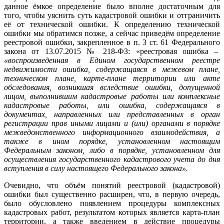
данное ёмкое определение было вполне достаточным для
того, чтобы уяснить суть кадастровой ошибки и отграничить
её от технической ошибки. К определению технической
ошибки мы обратимся позже, а сейчас приведём определение
реестровой ошибки, закрепленное в п. 3 ст. 61 Федерального
закона от 13.07.2015 № 218-ФЗ: «реестровая ошибка –
«в
оспроизведенная в Едином государственном реестре
недвижимости ошибка, содержащаяся в межевом плане,
техническом плане, карте-плане территории или акте
обследования, возникшая вследствие ошибки, допущенной
лицом, выполнившим кадастровые работы или комплексные
кадастровые работы, или ошибка, содержащаяся в
документах, направленных или представленных в орган
регистрации прав иными лицами и (или) органами в порядке
межведомственного информационного взаимодействия, а
также в ином порядке, установленном настоящим
Федеральным законом, либо в порядке, установленном для
осуществления государственного кадастрового учета до дня
вступления в силу настоящего Федерального закона».
Очевидно, что объём понятий реестровой (кадастровой)
ошибки был существенно расширен, что, в первую очередь,
было обусловлено появлением процедуры комплексных
кадастровых работ, результатом которых является карта-план
территории, а также введением в действие процедуры