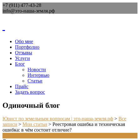
+7 (911) 477-43-28
info@это-наша-земля.рф
Обо мне
Портфолио
Отзывы
Услуги
Блог
Новости
Интервью
Статьи
Прайс
Задать вопрос
Одиночный блог
Юрист по земельным вопросам | это-наша-земля.рф
>
Все
записи
>
Мои статьи
>
Реестровая ошибка и техническая
ошибка: в чём состоит отличие?
04