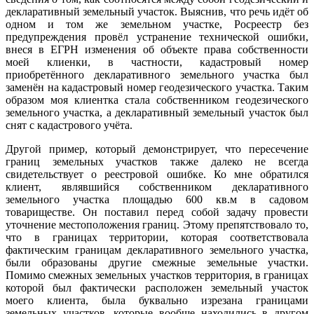
декларативный земельный участок. Выяснив, что речь идёт об
одном и том же земельном участке, Росреестр без
предупреждения провёл устранение технической ошибки,
внеся в ЕГРН изменения об объекте права собственности
моей клиенки, в частности, кадастровый номер
приобретённого декларативного земельного участка был
заменён на кадастровый номер геодезического участка. Таким
образом моя клиентка стала собственником геодезического
земельного участка, а декларативный земельный участок был
снят с кадастрового учёта.
Другой пример, который демонстрирует, что пересечение
границ земельных участков также далеко не всегда
свидетельствует о реестровой ошибке. Ко мне обратился
клиент, являвшийся собственником декларативного
земельного участка площадью 600 кв.м в садовом
товариществе. Он поставил перед собой задачу провести
уточнение местоположения границ. Этому препятствовало то,
что в границах территории, которая соответствовала
фактическим границам декларативного земельного участка,
были образованы другие смежные земельные участки.
Помимо смежных земельных участков территория, в границах
которой был фактически расположен земельный участок
моего клиента, была буквально изрезана границами
земельных участков, которые вообще находились в другом