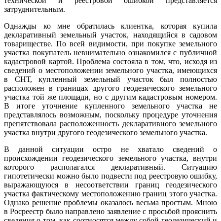
технической и реестровой ошибкой представляется
затруднительным.
Однажды ко мне обратилась клиентка, которая купила
декларативный земельный участок, находящийся в садовом
товариществе. По всей видимости, при покупке земельного
участка покупатель невнимательно ознакомился с публичной
кадастровой картой. Проблема состояла в том, что, исходя из
сведений о местоположении земельного участка, имеющихся
в СНТ, купленный земельный участок был полностью
расположен в границах другого геодезического земельного
участка той же площади, но с другим кадастровым номером.
В итоге уточнение купленного земельного участка не
представлялось возможным, поскольку процедуре уточнения
препятствовала расположенность декларативного земельного
участка внутри другого геодезического земельного участка.
В данной ситуации остро не хватало сведений о
происхождении геодезического земельного участка, внутри
которого располагался декларативный. Ситуацию
гипотетически можно было подвести под реестровую ошибку,
выражающуюся в несоответствии границ геодезического
участка фактическому местоположению границ этого участка.
Однако решение проблемы оказалось весьма простым. Мною
в Росреестр было направлено заявление с просьбой прояснить
сведения о том, как соотносятся между собой геодезический и