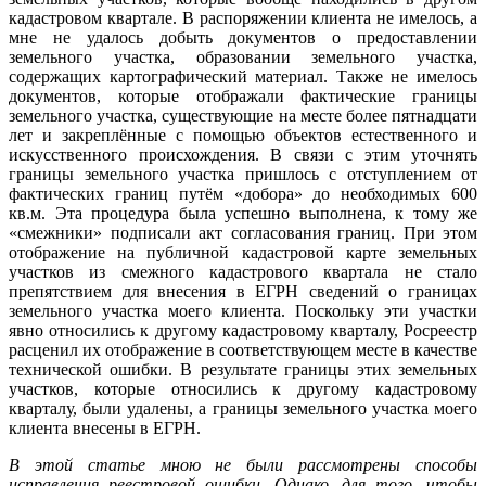
кадастровом квартале. В распоряжении клиента не имелось, а
мне не удалось добыть документов о предоставлении
земельного участка, образовании земельного участка,
содержащих картографический материал. Также не имелось
документов, которые отображали фактические границы
земельного участка, существующие на месте более пятнадцати
лет и закреплённые с помощью объектов естественного и
искусственного происхождения. В связи с этим уточнять
границы земельного участка пришлось с отступлением от
фактических границ путём «добора» до необходимых 600
кв.м. Эта процедура была успешно выполнена, к тому же
«смежники» подписали акт согласования границ. При этом
отображение на публичной кадастровой карте земельных
участков из смежного кадастрового квартала не стало
препятствием для внесения в ЕГРН сведений о границах
земельного участка моего клиента. Поскольку эти участки
явно относились к другому кадастровому кварталу, Росреестр
расценил их отображение в соответствующем месте в качестве
технической ошибки. В результате границы этих земельных
участков, которые относились к другому кадастровому
кварталу, были удалены, а границы земельного участка моего
клиента внесены в ЕГРН.
В этой статье мною не были рассмотрены способы
исправления реестровой ошибки. Однако, для того, чтобы