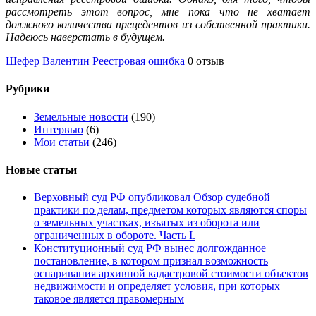
рассмотреть этот вопрос, мне пока что не хватает
должного количества прецедентов из собственной практики.
Надеюсь наверстать в будущем.
Шефер Валентин
Реестровая ошибка
0 отзыв
Рубрики
Земельные новости
(190)
Интервью
(6)
Мои статьи
(246)
Новые статьи
Верховный суд РФ опубликовал Обзор судебной
практики по делам, предметом которых являются споры
о земельных участках, изъятых из оборота или
ограниченных в обороте. Часть I.
Конституционный суд РФ вынес долгожданное
постановление, в котором признал возможность
оспаривания архивной кадастровой стоимости объектов
недвижимости и определяет условия, при которых
таковое является правомерным