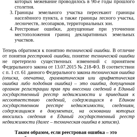
которых межевание проводилось в 90-е годы прошлого
столетия.
Границы земельного участка пересекают границы
населённого пункта, а также границы лесного участка,
лесничеств, лесопарков, территориальных зон.
Реестровые ошибки, допущенные при уточнении
местоположения границ декларативных земельных
участков.
Теперь обратимся к понятию
технической ошибки
. В отличие
от понятия
реестровой ошибки
, понятие
технической ошибки
не претерпело существенных изменений с принятием
Федерального закона от 13.07.2015 № 218-ФЗ. В соответствии
с п. 1 ст. 61 данного Федерального закона
техническая ошибка
(описка, опечатка, грамматическая или арифметическая
ошибка либо подобная ошибка)
–
это ошибка, допущенная
органом регистрации прав при внесении сведений в Единый
государственный реестр недвижимости и приведшая к
несоответствию сведений, содержащихся в Едином
государственном реестре недвижимости, сведениям,
содержащимся в документах, на основании которых
вносились сведения в Единый государственный реестр
недвижимости (далее – техническая ошибка в записях).
Таким образом, если реестровая ошибка – это