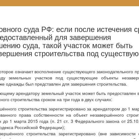
вного суда РФ: если после истечения с
редоставленный для завершения
шению суда, такой участок может быть
авершения строительства под существу
торое означает восполнение существующего законодательного п
нду земельных участков под существующие объекты незавер
 уже однажды был представлен для завершения строительства.
ющему арендатору земельный участок может быть предоставлен 
ого строительства сроком на три года в двух случаях:
шённого строительства зарегистрировано за арендатором до 1 ма
ованного права собственности на объект незавершённого строи
 до 1 марта 2015 года (п. 21 ст. 3 Федерального закона от 25.1
одекса Российской Федерации);
вершённого строительства зарегистрировано (вне зависимости 