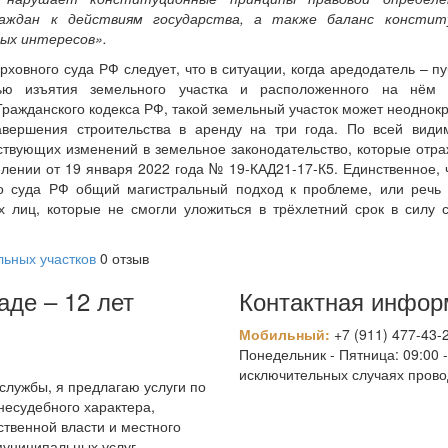
раждан к действиям государства, а также баланс констит
ых интересов».
овного суда РФ следует, что в ситуации, когда аредодатель – п
ью изъятия земельного участка и расположенного на нём 
 Гражданского кодекса РФ, такой земельный участок может неоднокр
авершения строительства в аренду на три года. По всей види
ствующих изменений в земельное законодательство, которые отр
ении от 19 января 2022 года № 19-КАД21-17-К5. Единственное, 
го суда РФ общий магистральный подход к проблеме, или речь
 лиц, которые не смогли уложиться в трёхлетний срок в силу 
льных участков
0 отзыв
де – 12 лет
Контактная инфор
Мобильный:
+7 (911) 477-43-
Понедельник - Пятница: 09:00 -
исключительных случаях прово
лужбы, я предлагаю услуги по
несудебного характера,
ственной власти и местного
муниципальных услуг.