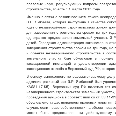
правовых норм, регулирующих вопросы предоста
строительства, то есть с 1 марта 2015 года.
Именно в связи с возникновением такого неопреде
Э.Р. Ямбаева, которая выступила в качестве собс
идёт о незавершённом строительством жилом доме
для завершения строительства сроком на три года
однократно предоставлен земельный участок, Э.
детей. Городская администрация закономерно отк
завершения строительства сроком на три года, но 
и объекта незавершённого строительства в соотв
земельного участка был обжалован в порядке 
кассационной инстанций в удовлетворении адм
кассационная жалоба в Верховный суд РФ, которая
В основу вынесенного по рассматриваемому делу
административный иск Э.Р. Ямбаевой был удовле
КАД21-17-К5), Верховный суд РФ положил тот оч
незавершённого строительства земельный участок,
проведения аукциона в соответствии со ст. 39.11-3
обусловлено существованием правовых норм пп. 8 п
случае, если право собственности на объект незав
может быть предоставлен ни действующему а