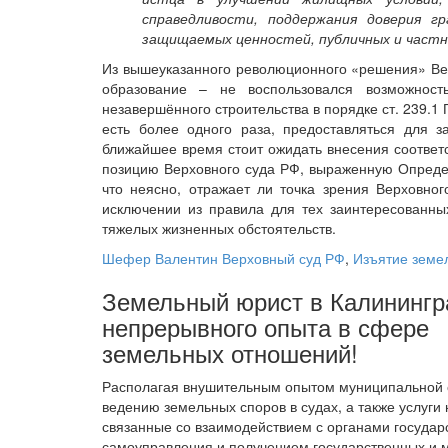
справедливости, поддержания доверия г
защищаемых ценностей, публичных и частн
Из вышеуказанного революционного «решения» Верх
образование – не воспользовался возможност
незавершённого строительства в порядке ст. 239.1
есть более одного раза, предоставляться для з
ближайшее время стоит ожидать внесения соответ
позицию Верховного суда РФ, выраженную Определ
что неясно, отражает ли точка зрения Верховно
исключении из правила для тех заинтересованных
тяжелых жизненных обстоятельств.
Шефер Валентин
Верховный суд РФ
,
Изъятие земе
Земельный юрист в Калинингра
непрерывного опыта в сфере
земельных отношений!
Располагая внушительным опытом муниципальной с
ведению земельных споров в судах, а также услуги 
связанные со взаимодействием с органами государ
самоуправления и получением государственных и 