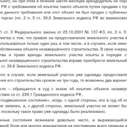
бъект), но при этом в течение шести месяцев арендодатель не обр
са РФ с требованием об изъятии такого объекта путем продажи с п
ии данного требования или этот объект не был продан с публичны
торгах (пп. 2 п. 5 ст. 39.6 Земельного кодекса РФ во взаимосвяз
 ст. 3 Федерального закона от 25.10.2001 № 137-ФЗ, пп. 2 п. 5 
метка о том, что правом на предоставление земельного участка 
пользоваться только один раз, в том числе, и в случаях, если име
бственника объекта незавершённого строительства. В свою очеред
ства и право аренды земельного участка изъяты в порядке ст
бъект незавершённого строительства вправе приобрести земельный
5 ст. 39.6 Земельного кодекса РФ.
что в случае, если земельный участок уже однажды предоставл
ия его строительства сроком на три года, то возможны два вариан
сти – обращается в суд с иском об изъятии объекта незавер
ствии со ст. 239.1 Гражданского кодекса РФ,
подвешенное состояние», когда, с одной стороны, иск в суд об и
не заявлен, а, с другой стороны, земельный участок не может бы
 поскольку такое право уже однажды было реализовано.
енные состояния возникали довольно часто, и выражающийс
вной боли для многих арендаторов на протяжении всего периода 