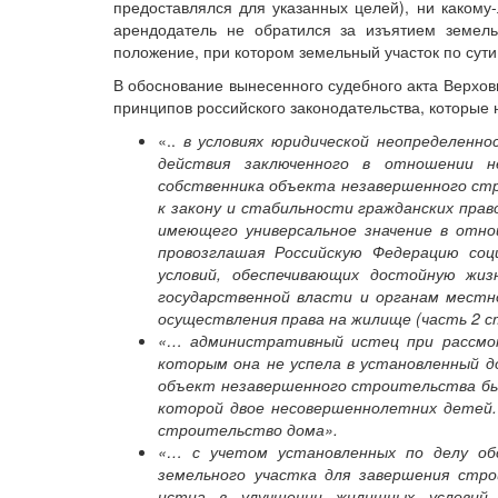
предоставлялся для указанных целей), ни какому
арендодатель не обратился за изъятием земельн
положение, при котором земельный участок по сути
В обоснование вынесенного судебного акта Верхо
принципов российского законодательства, которые 
«..
в условиях юридической неопределенно
действия заключенного в отношении н
собственника объекта незавершенного стр
к закону и стабильности гражданских пра
имеющего универсальное значение в отно
провозглашая Российскую Федерацию соц
условий, обеспечивающих достойную жиз
государственной власти и органам местн
осуществления права на жилище (часть 2 с
«… административный истец при рассмот
которым она не успела в установленный д
объект незавершенного строительства был
которой двое несовершеннолетних детей
строительство дома».
«… с учетом установленных по делу об
земельного участка для завершения стр
истца в улучшении жилищных условий,