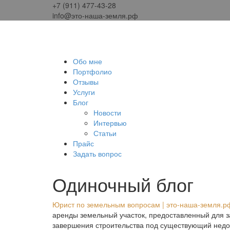
+7 (911) 477-43-28
info@это-наша-земля.рф
Обо мне
Портфолио
Отзывы
Услуги
Блог
Новости
Интервью
Статьи
Прайс
Задать вопрос
Одиночный блог
Юрист по земельным вопросам | это-наша-земля.р
аренды земельный участок, предоставленный для з
завершения строительства под существующий недо