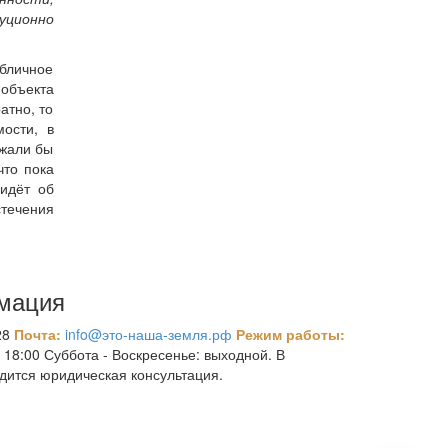
уционно
убличное
объекта
атно, то
мости, в
ажали бы
что пока
 идёт об
стечения
мация
28
Почта:
info@это-наша-земля.рф
Режим работы:
 18:00 Суббота - Воскресенье: выходной. В
дится юридическая консультация.