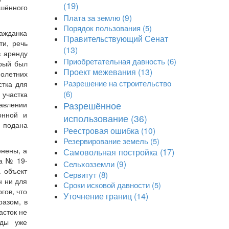
(19)
шённого
Плата за землю
(9)
Порядок пользования
(5)
ражданка
Правительствующий Сенат
ти, речь
(13)
в аренду
Приобретательная давность
(6)
орый был
Проект межевания
(13)
нолетних
Разрешение на строительство
стка для
(6)
 участка
тавлении
Разрешённое
онной и
использование
(36)
 подана
Реестровая ошибка
(10)
Резервирование земель
(5)
енены, а
Самовольная постройка
(17)
да № 19-
Сельхозземли
(9)
а объект
Сервитут
(8)
н ни для
Сроки исковой давности
(5)
гов, что
Уточнение границ
(14)
разом, в
асток не
жды уже