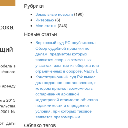
Рубрики
Земельные новости
(190)
Интервью
(6)
рока
Мои статьи
(246)
Новые статьи
Верховный суд РФ опубликовал
ющий
Обзор судебной практики по
делам, предметом которых
являются споры о земельных
участках, изъятых из оборота или
робела в
ограниченных в обороте. Часть I.
шённого
Конституционный суд РФ вынес
долгожданное постановление, в
в аренду
котором признал возможность
оспаривания архивной
кадастровой стоимости объектов
рта 2015
недвижимости и определяет
тельства
условия, при которых таковое
0.2001 №
является правомерным
от даты
Облако тегов