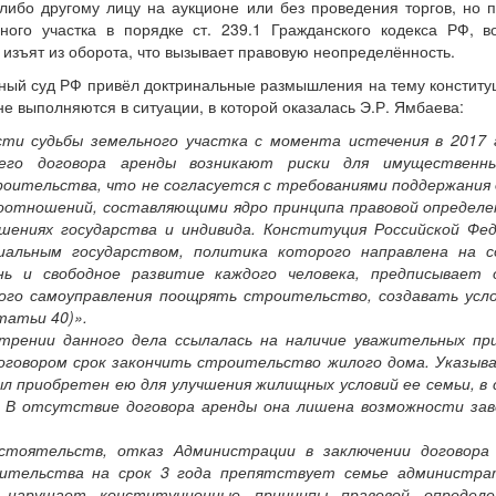
-либо другому лицу на аукционе или без проведения торгов, но 
ого участка в порядке ст. 239.1 Гражданского кодекса РФ, в
 изъят из оборота, что вызывает правовую неопределённость.
вный суд РФ привёл доктринальные размышления на тему констит
не выполняются в ситуации, в которой оказалась Э.Р. Ямбаева:
сти судьбы земельного участка с момента истечения в 2017 г
его договора аренды возникают риски для имущественн
оительства, что не согласуется с требованиями поддержания 
воотношений, составляющими ядро принципа правовой определе
шениях государства и индивида. Конституция Российской Фед
иальным государством, политика которого направлена на с
нь и свободное развитие каждого человека, предписывает 
ого самоуправления поощрять строительство, создавать усло
татьи 40)».
рении данного дела ссылалась на наличие уважительных при
оговором срок закончить строительство жилого дома. Указыва
 приобретен ею для улучшения жилищных условий ее семьи, в 
. В отсутствие договора аренды она лишена возможности за
стоятельств, отказ Администрации в заключении договора
оительства на срок 3 года препятствует семье администра
 нарушает конституционные принципы правовой определе