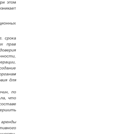
при этом
озникает
уционных
. срока
ых прав
доверия
нности,
ерации,
оздание
органам
вия для
чин, по
ла, что
составе
вершить
 аренды
тивного
нности,