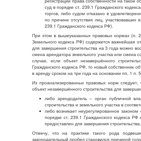
регистрации права собственности на такой о
суд в порядке ст. 239.1 Гражданского кодек
торгов, либо судом отказано в удовлетворен
по причине отсутствия лиц, участвовавших в 
239.1 Гражданского кодекса РФ).
При этом в вышеуказанных правовых нормах (п. 21
Земельного кодекса РФ) содержится важнейшая от
для завершения строительства на 3 года можно вос
смена арендатора земельного участка или смена со
случае, если объект незавершённого строитель
Гражданского кодекса РФ, то новый собственник о
в аренду сроком на три года на основании пп. 1 п. 
Из проанализированных правовых норм следует, 
объект незавершённого строительства для завершен
либо арендодатель – орган публичной вла
строительства и земельного участка в соответ
либо возникает неурегулированное законом «
порядке ст. 239.1 Гражданского кодекса РФ 
предоставлен для завершения строительства,
Отмечу, что на практике такого рода подвеш
законодательный пробел становился причиной голо