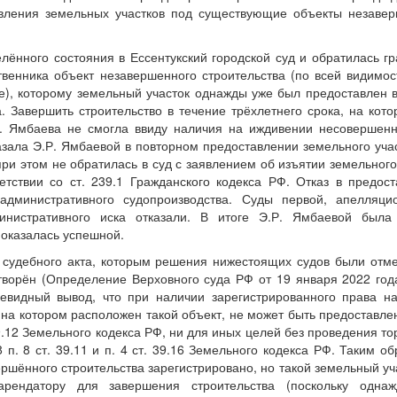
вления земельных участков под существующие объекты незавер
лённого состояния в Ессентукский городской суд и обратилась г
твенника объект незавершенного строительства (по всей видимос
), которому земельный участок однажды уже был предоставлен 
. Завершить строительство в течение трёхлетнего срока, на кот
Р. Ямбаева не смогла ввиду наличия на иждивении несовершен
азала Э.Р. Ямбаевой в повторном предоставлении земельного уча
при этом не обратилась в суд с заявлением об изъятии земельного
етствии со ст. 239.1 Гражданского кодекса РФ. Отказ в предос
административного судопроизводства. Суды первой, апелляци
инистративного иска отказали. В итоге Э.Р. Ямбаевой была
 оказалась успешной.
 судебного акта, которым решения нижестоящих судов были отм
творён (Определение Верховного суда РФ от 19 января 2022 го
евидный вывод, что при наличии зарегистрированного права н
 на котором расположен такой объект, не может быть предоставле
9.12 Земельного кодекса РФ, ни для иных целей без проведения тор
. 8 ст. 39.11 и п. 4 ст. 39.16 Земельного кодекса РФ. Таким об
ершённого строительства зарегистрировано, но такой земельный уч
рендатору для завершения строительства (поскольку одна