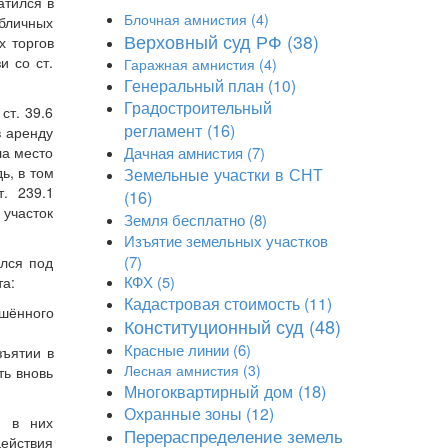
атился в
Блочная амнистия
(4)
убличных
Верховный суд РФ
(38)
х торгов
и со ст.
Гаражная амнистия
(4)
Генеральный план
(10)
Градостроительный
ст. 39.6
регламент
(16)
в аренду
ла место
Дачная амнистия
(7)
ь, в том
Земельные участки в СНТ
. 239.1
(16)
 участок
Земля бесплатно
(8)
Изъятие земельных участков
(7)
ялся под
КФХ
(5)
та:
Кадастровая стоимость
(11)
шённого
Конституционный суд
(48)
Красные линии
(6)
зъятии в
Лесная амнистия
(3)
ть вновь
Многоквартирный дом
(18)
Охранные зоны
(12)
я в них
Перераспределение земель
действия