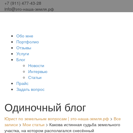
+7 (911) 477-43-28
info@это-наша-земля.рф
Обо мне
Портфолио
Отзывы
Услуги
Блог
Новости
Интервью
Статьи
Прайс
Задать вопрос
Одиночный блог
Юрист по земельным вопросам | это-наша-земля.рф
>
Все
записи
>
Мои статьи
>
Какова истинная судьба земельного
участка, на котором располагался снесённый