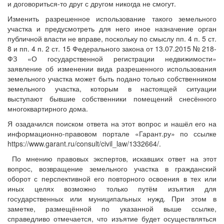
и договориться-то друг с другом никогда не смогут.
Изменить разрешенное использование такого земельного
участка и предусмотреть для него иное назначение орган
публичной власти не вправе, поскольку по смыслу пп. 4 п. 5 ст.
8 и пп. 4 п. 2 ст. 15 Федерального закона от 13.07.2015 № 218-
ФЗ «О государственной регистрации недвижимости»
заявление об изменении вида разрешенного использования
земельного участка может быть подано только собственником
земельного участка, которым в настоящей ситуации
выступают бывшие собственники помещений снесённого
многоквартирного дома.
Я озадачился поиском ответа на этот вопрос и нашёл его на
информационно-правовом портале «Гарант.ру» по ссылке
https://www.garant.ru/consult/civil_law/1332664/.
По мнению правовых экспертов, искавших ответ на этот
вопрос, возвращение земельного участка в гражданский
оборот с перспективной его повторного освоения в тех или
иных целях возможно только путём изъятия для
государственных или муниципальных нужд. При этом в
заметке, размещённой по указанной выше ссылке,
справедливо отмечается, что изъятие будет осуществляться