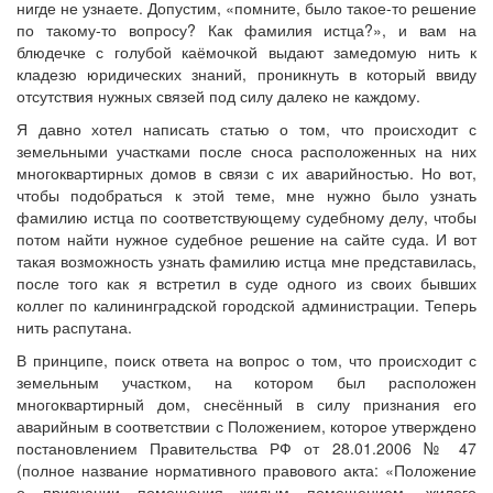
нигде не узнаете. Допустим, «помните, было такое-то решение
по такому-то вопросу? Как фамилия истца?», и вам на
блюдечке с голубой каёмочкой выдают замедомую нить к
кладезю юридических знаний, проникнуть в который ввиду
отсутствия нужных связей под силу далеко не каждому.
Я давно хотел написать статью о том, что происходит с
земельными участками после сноса расположенных на них
многоквартирных домов в связи с их аварийностью. Но вот,
чтобы подобраться к этой теме, мне нужно было узнать
фамилию истца по соответствующему судебному делу, чтобы
потом найти нужное судебное решение на сайте суда. И вот
такая возможность узнать фамилию истца мне представилась,
после того как я встретил в суде одного из своих бывших
коллег по калининградской городской администрации. Теперь
нить распутана.
В принципе, поиск ответа на вопрос о том, что происходит с
земельным участком, на котором был расположен
многоквартирный дом, снесённый в силу признания его
аварийным в соответствии с Положением, которое утверждено
постановлением Правительства РФ от 28.01.2006 № 47
(полное название нормативного правового акта: «Положение
о признании помещения жилым помещением, жилого