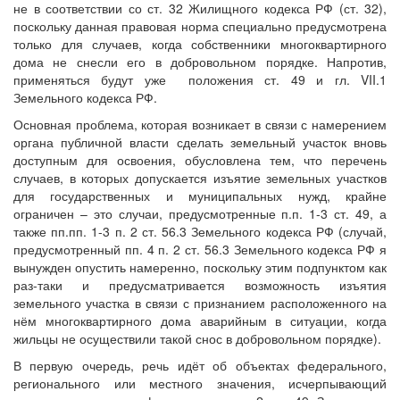
не в соответствии со ст. 32 Жилищного кодекса РФ (ст. 32),
поскольку данная правовая норма специально предусмотрена
только для случаев, когда собственники многоквартирного
дома не снесли его в добровольном порядке. Напротив,
применяться будут уже положения ст. 49 и гл. VII.1
Земельного кодекса РФ.
Основная проблема, которая возникает в связи с намерением
органа публичной власти сделать земельный участок вновь
доступным для освоения, обусловлена тем, что перечень
случаев, в которых допускается изъятие земельных участков
для государственных и муниципальных нужд, крайне
ограничен – это случаи, предусмотренные п.п. 1-3 ст. 49, а
также пп.пп. 1-3 п. 2 ст. 56.3 Земельного кодекса РФ (случай,
предусмотренный пп. 4 п. 2 ст. 56.3 Земельного кодекса РФ я
вынужден опустить намеренно, поскольку этим подпунктом как
раз-таки и предусматривается возможность изъятия
земельного участка в связи с признанием расположенного на
нём многоквартирного дома аварийным в ситуации, когда
жильцы не осуществили такой снос в добровольном порядке).
В первую очередь, речь идёт об объектах федерального,
регионального или местного значения, исчерпывающий