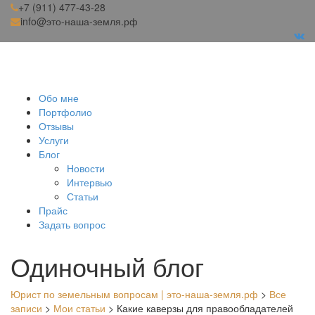
+7 (911) 477-43-28
info@это-наша-земля.рф
Обо мне
Портфолио
Отзывы
Услуги
Блог
Новости
Интервью
Статьи
Прайс
Задать вопрос
Одиночный блог
Юрист по земельным вопросам | это-наша-земля.рф
>
Все
записи
>
Мои статьи
>
Какие каверзы для правообладателей