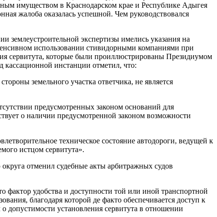
енным имуществом в Краснодарском крае и Республике Адыгея
нная жалоба оказалась успешной. Чем руководствовался
ии землеустроительной экспертизы имелись указания на
интенсивном использовании стивидорными компаниями при
ения сервитута, которые были проиллюстрированы Президиумом
д кассационной инстанции отметил, что:
 стороны земельного участка ответчика, не является
 отсутствии предусмотренных законом оснований для
ьствует о наличии предусмотренной законом возможности
довлетворительное техническое состояние автодороги, ведущей к
емого истцом сервитута».
о округа отменил судебные акты арбитражных судов
о фактор удобства и доступности той или иной транспортной
ования, благодаря которой де факто обеспечивается доступ к
м о допустимости установления сервитута в отношении