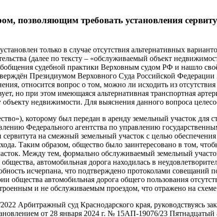
ором, позволяющим требовать установления серви
 установлен только в случае отсутствия альтернативных вариан
тельства (далее по тексту – «обслуживаемый объект недвижимос
обобщения судебной практики Верховным судом РФ и нашло своё
тверждён Президиумом Верховного Суда Российской Федерации 26
ния, относится вопрос о том, можно ли исходить из отсутствия
вует, но при этом имеющаяся альтернативная транспортная арте
у объекту недвижимости. Для выяснения данного вопроса целесо
тво»), которому был передан в аренду земельный участок для с
влению Федерального агентства по управлению государственны
 сервитута на смежный земельный участок с целью обеспечения
ода. Таким образом, общество было заинтересовано в том, чтоб
часток. Между тем, формально обслуживаемый земельный участо
 общества, автомобильная дорога находилась в неудовлетворител
особность исчерпана, что подтверждено протоколами совещаний
рии общества автомобильная дорога общего пользования отсутс
троенным и не обслуживаемым проездом, что отражено на схеме 
/2022 Арбитражный суд Краснодарского края, руководствуясь за
тановлением от 28 января 2024 г. № 15АП-19076/23 Пятнадцаты