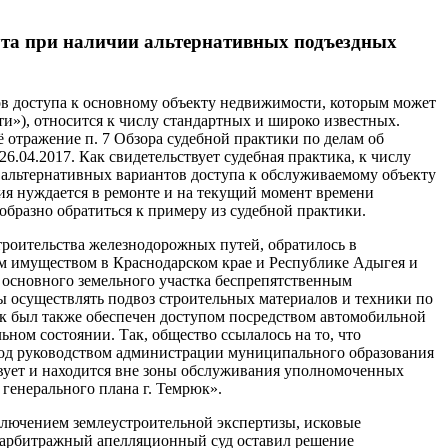
тута при наличии альтернативных подъездных
тов доступа к основному объекту недвижимости, которым может
ти»), относится к числу стандартных и широко известных.
 отражение п. 7 Обзора судебной практики по делам об
.04.2017. Как свидетельствует судебная практика, к числу
 альтернативных вариантов доступа к обслуживаемому объекту
рия нуждается в ремонте и на текущий момент времени
образно обратиться к примеру из судебной практики.
троительства железнодорожных путей, обратилось в
м имуществом в Краснодарском крае и Республике Адыгея и
 основного земельного участка беспрепятственным
ы осуществлять подвоз строительных материалов и техники по
к был также обеспечен доступом посредством автомобильной
ьном состоянии. Так, общество ссылалось на то, что
 под руководством администрации муниципального образования
твует и находится вне зоны обслуживания уполномоченных
генерального плана г. Темрюк».
ключением землеустроительной экспертизы, исковые
й арбитражный апелляционный суд оставил решение