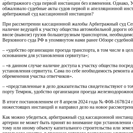
арбитражного суда первой инстанции без изменения. Однако,
обжаловало судебные акты судов первой и апелляционной инст
арбитражный суд кассационной инстанции?
При рассмотрении кассационной жалобы Арбитражный суд Север
наличие ведущей к участку общества автомобильной дороги о
ввозе (вывозе) грузов большегрузным транспортом, необходим
Верховного суда РФ в упомянутом нами ранее Обзоре судебной
– «удобство организации проезда транспорта, в том числе в цел
основанием для установления сервитута»;
– «в данном случае наличие доступа к участку общества поср
установления сервитута. Сама по себе необходимость ремонта 
обременения участка ответчиков».
– «представленные в дело доказательства свидетельствуют о то
порту Темрюк, удобство организации проезда железнодорожног
В итоге постановлением от 8 апреля 2024 года № Ф08-1678/24
нижестоящих инстанций и направил дело на новое рассмотрен
Как можно убедиться, арбитражный суд кассационной инстанци
артерии не может быть принят во внимание при установлении с
тому или иному объекту капитального строительства или земел