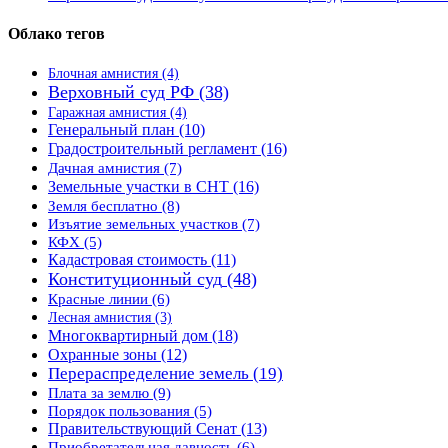
Облако тегов
Блочная амнистия
(4)
Верховный суд РФ
(38)
Гаражная амнистия
(4)
Генеральный план
(10)
Градостроительный регламент
(16)
Дачная амнистия
(7)
Земельные участки в СНТ
(16)
Земля бесплатно
(8)
Изъятие земельных участков
(7)
КФХ
(5)
Кадастровая стоимость
(11)
Конституционный суд
(48)
Красные линии
(6)
Лесная амнистия
(3)
Многоквартирный дом
(18)
Охранные зоны
(12)
Перераспределение земель
(19)
Плата за землю
(9)
Порядок пользования
(5)
Правительствующий Сенат
(13)
Приобретательная давность
(6)