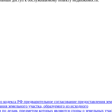
ативный доступ к обслуживаемому объекту недвижимости.
го кодекса РФ предварительное согласование предоставления зе
ния земельного участка, образуемого из исходного
по делам, предметом которых являются споры о земельных участк