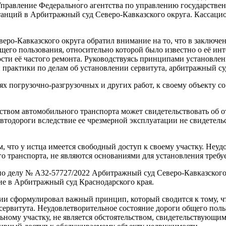
 Управление Федерального агентства по управлению государств
анций в Арбитражный суд Северо-Кавказского округа. Кассацио
о-Кавказского округа обратил внимание на то, что в заключен
бщего пользования, относительно которой было известно о её 
ости её частого ремонта. Руководствуясь принципами установл
 практики по делам об установлении сервитута, арбитражный су
ях погрузочно-разгрузочных и других работ, к своему объекту со
едством автомобильного транспорта может свидетельствовать об
автодороги вследствие ее чрезмерной эксплуатации не свидетел
м, что у истца имеется свободный доступ к своему участку. Неу
о транспорта, не являются основаниями для установления требу
 по делу № А32-57727/2022 Арбитражный суд Северо-Кавказског
ие в Арбитражный суд Краснодарского края.
и сформулировал важный принцип, который сводится к тому, чт
ервитута. Неудовлетворительное состояние дороги общего польз
ьному участку, не является обстоятельством, свидетельствующи