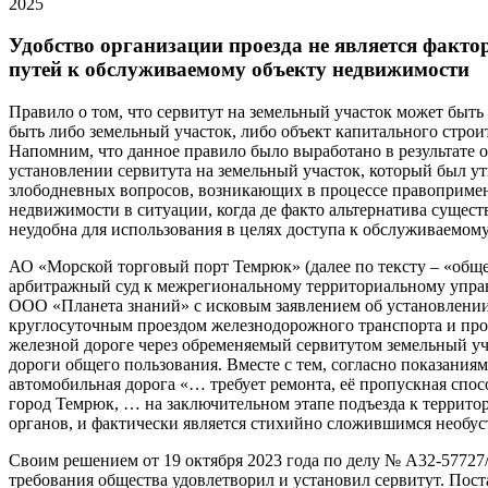
2025
Удобство организации проезда не является факт
путей к обслуживаемому объекту недвижимости
Правило о том, что сервитут на земельный участок может быть
быть либо земельный участок, либо объект капитального строи
Напомним, что данное правило было выработано в результате 
установлении сервитута на земельный участок, который был у
злободневных вопросов, возникающих в процессе правопримене
недвижимости в ситуации, когда де факто альтернатива сущест
неудобна для использования в целях доступа к обслуживаемом
АО «Морской торговый порт Темрюк» (далее по тексту – «общес
арбитражный суд к межрегиональному территориальному упра
ООО «Планета знаний» с исковым заявлением об установлении
круглосуточным проездом железнодорожного транспорта и прох
железной дороге через обременяемый сервитутом земельный у
дороги общего пользования. Вместе с тем, согласно показаниям
автомобильная дорога «… требует ремонта, её пропускная сп
город Темрюк, … на заключительном этапе подъезда к террито
органов, и фактически является стихийно сложившимся необус
Своим решением от 19 октября 2023 года по делу № А32-57727
требования общества удовлетворил и установил сервитут. Пос