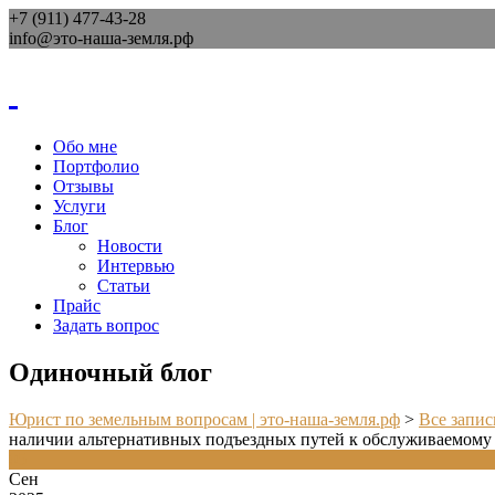
+7 (911) 477-43-28
info@это-наша-земля.рф
Обо мне
Портфолио
Отзывы
Услуги
Блог
Новости
Интервью
Статьи
Прайс
Задать вопрос
Одиночный блог
Юрист по земельным вопросам | это-наша-земля.рф
>
Все запис
наличии альтернативных подъездных путей к обслуживаемому
05
Сен