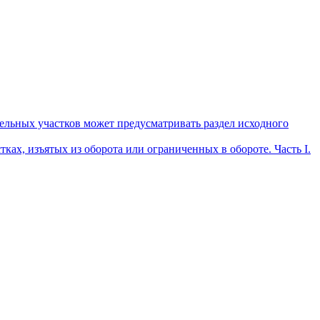
мельных участков может предусматривать раздел исходного
ах, изъятых из оборота или ограниченных в обороте. Часть I.