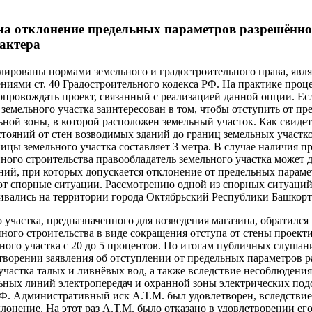
на отклонение предельных параметров разрешённог
актера
ированы нормами земельного и градостроительного права, явля
ниями ст. 40 Градостроительного кодекса РФ. На практике проце
провождать проект, связанный с реализацией данной опции. Есл
ь земельного участка заинтересован в том, чтобы отступить от п
ной зоны, в которой расположен земельный участок. Как свидет
стояний от стен возводимых зданий до границ земельных участк
ницы земельного участка составляет 3 метра. В случае наличия п
ого строительства правообладатель земельного участка может до
аний, при которых допускается отклонение от предельных параме
ают спорные ситуации. Рассмотрению одной из спорных ситуаций
чивались на территории города Октябрьский Республики Башкорт
 участка, предназначенного для возведения магазина, обратилс
ого строительства в виде сокращения отступа от стены проектир
ного участка с 20 до 5 процентов. По итогам публичных слушан
творении заявления об отступлении от предельных параметров р
участка талых и ливнёвых вод, а также вследствие несоблюдени
ных линий электропередач и охранной зоны электрических подст
Ф. Административный иск А.Т.М. был удовлетворен, вследствие
лонение. На этот раз А.Т.М. было отказано в удовлетворении ег