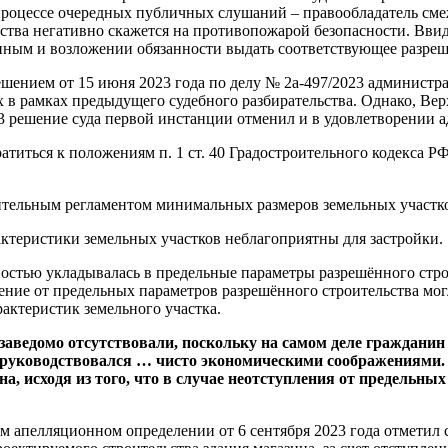
роцессе очередных публичных слушаний – правообладатель смежн
тва негативно скажется на противопожарой безопасности. Ввиду
онным и возложении обязанности выдать соответствующее разреш
ением от 15 июня 2023 года по делу № 2а-497/2023 администрат
 в рамках предыдущего судебного разбирательства. Однако, В
23 решение суда первой инстанции отменил и в удовлетворении 
титься к положениям п. 1 ст. 40 Градостроительного кодекса Р
оительным регламентом минимальных размеров земельных участк
ктеристики земельных участков неблагоприятны для застройки.
ностью укладывалась в предельные параметры разрешённого стр
нение от предельных параметров разрешённого строительства мог
актеристик земельного участка.
заведомо отсутствовали, поскольку на самом деле гражданин
 руководствовался … чисто экономическими соображениями.
, исходя из того, что в случае неотступления от предельны
ём апелляционном определении от 6 сентября 2023 года отмети