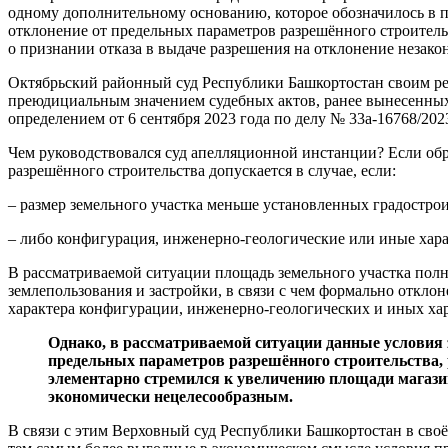
одному дополнительному основанию, которое обозначилось в п
отклонение от предельных параметров разрешённого строительс
о признании отказа в выдаче разрешения на отклонение незак
Октябрьский районный суд Республики Башкортостан своим реш
преюдициальным значением судебных актов, ранее вынесенных
определением от 6 сентября 2023 года по делу № 33а-16768/20
Чем руководствовался суд апелляционной инстанции? Если обра
разрешённого строительства допускается в случае, если:
– размер земельного участка меньше установленных градостр
– либо конфигурация, инженерно-геологические или иные хара
В рассматриваемой ситуации площадь земельного участка пол
землепользования и застройки, в связи с чем формально откло
характера конфигурации, инженерно-геологических и иных хар
Однако, в рассматриваемой ситуации данные условия 
предельных параметров разрешённого строительства,
элементарно стремился к увеличению площади магазина
экономически нецелесообразным.
В связи с этим Верховный суд Республики Башкортостан в сво