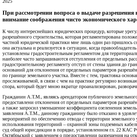
2025
При рассмотрении вопроса о выдаче разрешения 
внимание соображения чисто экономического хар
К числу интереснейших юридических процедур, которые урегул
разрешённого строительства, которая регламентирована положе
частной юридической практики мне лишь один раз пришлось со
она актуальна и реализуется в ситуации, когда правообладател
установлены градостроительным регламентом для территориаль
наиболее часто запрашиваются отступления от предельных рас
градостроительному регламенту отступ от стены здания до гра
оснований для отклонения от предельных параметров разрешённ
по границе земельного участка. Вместе с тем, трактовка основ
прослеживаемой, в связи с чем на практике регулярно возник
спора, который будет мною вкратце проанализирован, развора
Гражданин А.Т.М., являясь арендатором публичного земельного
предоставлени отклонения от предельных параметров разрешённ
а также запросил уменьшение коэффициента озеленения земель
заявления А.Т.М., данному гражданину было отказано в удовле
мероприятий по обеспечению отвода с территории земельного 
использования территориий – охранной зоны подземных кабель
суд общей юрисдикции в порядке, установленном гл. 22 КАС Р
Октябрьский с заявлением о предоставлении разрешения на отк