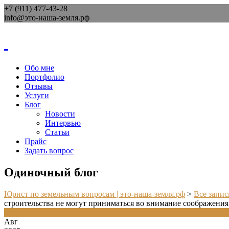
+7 (911) 477-43-28
info@это-наша-земля.рф
Обо мне
Портфолио
Отзывы
Услуги
Блог
Новости
Интервью
Статьи
Прайс
Задать вопрос
Одиночный блог
Юрист по земельным вопросам | это-наша-земля.рф
>
Все запис
строительства не могут приниматься во внимание соображения
26
Авг