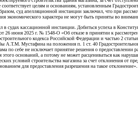
ектируемого строительства здания магазина, за счет отступлен
е соответствует целям и основаниям, установленным Градостро
бразом, суд апелляционной инстанции заключил, что при рассмо
ия экономического характера не могут быть приняты во вниман
л в судах кассационной инстанции. Добиться успеха в Конститу
т 26 июня 2025 г. № 1548-О «Об отказе в принятии к рассмот
остроительного кодекса Российской Федерации и частью 2 стать
 А.Т.М. Мустафина на положения п. 1 ст. 40 Градостроительно
сама по себе не исключает принятие решения о предоставлении 
 этого оснований, а потому не может расцениваться как наруша
еских условий строительства магазина за счет отклонения от п
снованием для предоставления разрешения на такое отклонение».