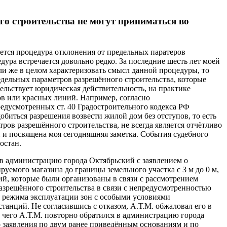
о строительства не могут приниматься во
ется процедура отклонения от предельных паратеров
дура встречается довольно редко. За последние шесть лет моей
и же в целом характеризовать смысл данной процедуры, то
редельных параметров разрешённого строительства, которые
ельствует юридическая действительность, на практике
ов или красных линий. Например, согласно
редусмотренных ст. 40 Градостроительного кодекса РФ
биться разрешения возвести жилой дом без отступов, то есть
тров разрешённого строительства, не всегда является отчётливо
 и посвящена моя сегодняшняя заметка. События судебного
остан.
я в администрацию города Октябрьский с заявлением о
уемого магазина до границы земельного участка с 3 м до 0 м,
ий, которые были организованы в связи с рассмотрением
азрешённого строительства в связи с непредусмотренностью
я режима эксплуатации зон с особыми условиями
анций. Не согласившись с отказом, А.Т.М. обжаловал его в
 чего А.Т.М. повторно обратился в администрацию города
о заявления по двум ранее приведённым основаниям и по