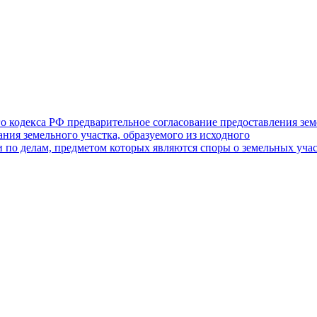
го кодекса РФ предварительное согласование предоставления зе
ния земельного участка, образуемого из исходного
по делам, предметом которых являются споры о земельных участк