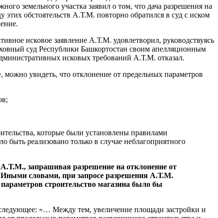
ого земельного участка заявил о том, что дача разрешения на
 этих обстоятельств А.Т.М. повторно обратился в суд с иском
ение.
ивное исковое заявление А.Т.М. удовлетворил, руководствуясь
ерховный суд Республики Башкортостан своим апелляционным
административных исковых требований А.Т.М. отказал.
Ф, можно увидеть, что отклонение от предельных параметров
ов;
оительства, которые были установлены правилами
ло быть реализовано только в случае неблагоприятного
 А.Т.М., запрашивая разрешение на отклонение от
 Иными словами, при запросе разрешения А.Т.М.
х параметров строительство магазина было бы
л следующее: «… Между тем, увеличение площади застройки и