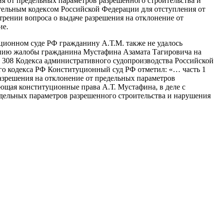
ия от предельных параметров разрешенного строительства и
ительным кодексом Российской Федерации для отступления от
трении вопроса о выдаче разрешения на отклонение от
ие.
ционном суде РФ гражданину А.Т.М. также не удалось
рению жалобы гражданина Мустафина Азамата Тагировича на
и 308 Кодекса административного судопроизводства Российской
го кодекса РФ Конституционный суд РФ отметил: «… часть 1
разрешения на отклонение от предельных параметров
ющая конституционные права А.Т. Мустафина, в деле с
редельных параметров разрешенного строительства и нарушения