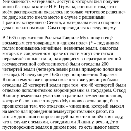
Уникальность материалов, доступ к которым был получен
мною благодаря книге И.Е. Германа, состоит в том, что в
моём распоряжении оказалось не только «итоговое решение»
по делу, как это имело место в случае с решениями
Правительствующего Сената, а материалы всего спорного
дела в печатном виде. Сам спор сводился к следующему.
В 1635 году жителю Рыльска Гавриле Муханову и ещё
восьмерым его товарищам в «диком поле» (* – под диким
полем понимались ничейные, незанятые земли, аналогом
которых в современном праве отчасти могут считаться
неразмежёванные земли, находящиеся в неразграниченной
государственной собственности) были отведены 200
четвертей земли (четверть земли равна примерно половине
гектара). В следующем 1636 году по прошению Харлама
Якшина ему также в диком поле в тех же урочищах были
отведены 25 четвертей земли при том, что 48 четвертей были
отдельно дополнительно забронированы за государем. Отвод
Якшину земельных участков в границах землепользования,
которое было ранее отведено Муханову сотоварищи, был
продиктован тем, что отказчик – чиновник, который выехал
на место для проведения землеустроительных работ, по
итогам дознания и опроса людей на месте пришёл к выводу,
что в случае с землями, отводимыми Якшину, речь идёт о
пустопорожних землях в диком поле, то есть имеют место