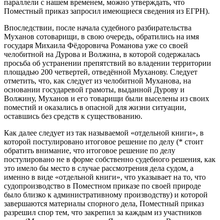
параллели с нашем временем, можно утверждать, что
Поместный приказ запросил имеющиеся сведения из ЕГРН).
Впоследствии, после начала судебного разбирательства
Муханов сотоварищи, в свою очередь, обратились на имя
государя Михаила Фёдоровича Романова уже со своей
челобитной на Дурова и Волжина, в которой содержалась
просьба об устранении препятствий во владении территории
площадью 200 четвертей, отведённой Муханову. Следует
отметить, что, как следует из челобитной Муханова, на
основании государевой грамоты, выданной Дурову и
Волжину, Муханов и его товарищи были выселены из своих
поместий и оказались в опасной для жизни ситуации,
оставшись без средств к существованию.
Как далее следует из так называемой «отдельной книги», в
которой постулировано итоговое решение по делу (* стоит
обратить внимание, что итоговое решение по делу
постулировано не в форме собственно судебного решения, как
это имело бы место в случае рассмотрения дела судом, а
именно в виде «отдельной книги», что указывает на то, что
судопроизводство в Поместном приказе по своей природе
было близко к административному производству) и которой
завершаются материалы спорного дела, Поместный приказ
разрешил спор тем, что закрепил за каждым из участников