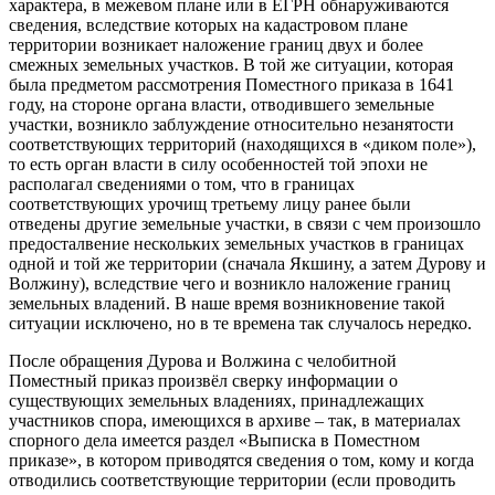
характера, в межевом плане или в ЕГРН обнаруживаются
сведения, вследствие которых на кадастровом плане
территории возникает наложение границ двух и более
смежных земельных участков. В той же ситуации, которая
была предметом рассмотрения Поместного приказа в 1641
году, на стороне органа власти, отводившего земельные
участки, возникло заблуждение относительно незанятости
соответствующих территорий (находящихся в «диком поле»),
то есть орган власти в силу особенностей той эпохи не
располагал сведениями о том, что в границах
соответствующих урочищ третьему лицу ранее были
отведены другие земельные участки, в связи с чем произошло
предосталвение нескольких земельных участков в границах
одной и той же территории (сначала Якшину, а затем Дурову и
Волжину), вследствие чего и возникло наложение границ
земельных владений. В наше время возникновение такой
ситуации исключено, но в те времена так случалось нередко.
После обращения Дурова и Волжина с челобитной
Поместный приказ произвёл сверку информации о
существующих земельных владениях, принадлежащих
участников спора, имеющихся в архиве – так, в материалах
спорного дела имеется раздел «Выписка в Поместном
приказе», в котором приводятся сведения о том, кому и когда
отводились соответствующие территории (если проводить