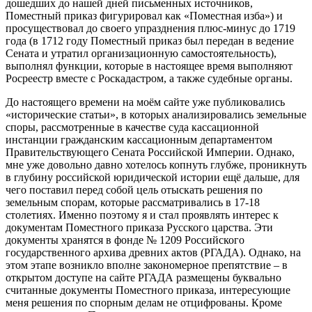
дошедших до нашей дней письменных источников,
Поместный приказ фигурировал как «Поместная изба») и
просуществовал до своего упразднения плюс-минус до 1719
года (в 1712 году Поместный приказ был передан в ведение
Сената и утратил организационную самостоятельность),
выполнял функции, которые в настоящее время выполняют
Росреестр вместе с Роскадастром, а также судебные органы.
До настоящего времени на моём сайте уже публиковались
«исторические статьи», в которых анализировались земельные
споры, рассмотренные в качестве суда кассационной
инстанции гражданским кассационным департаментом
Правительствующего Сената Российской Империи. Однако,
мне уже довольно давно хотелось копнуть глубже, проникнуть
в глубину российской юридической истории ещё дальше, для
чего поставил перед собой цель отыскать решения по
земельным спорам, которые рассматривались в 17-18
столетиях. Именно поэтому я и стал проявлять интерес к
документам Поместного приказа Русского царства. Эти
документы хранятся в фонде № 1209 Российского
государственного архива древних актов (РГАДА). Однако, на
этом этапе возникло вполне закономерное препятствие – в
открытом доступе на сайте РГАДА размещены буквально
считанные документы Поместного приказа, интересующие
меня решения по спорным делам не отцифрованы. Кроме