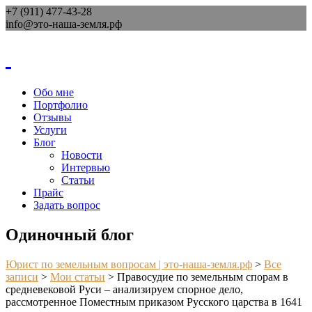
+7 (911) 477-43-28
info@это-наша-земля.рф
Обо мне
Портфолио
Отзывы
Услуги
Блог
Новости
Интервью
Статьи
Прайс
Задать вопрос
Одиночный блог
Юрист по земельным вопросам | это-наша-земля.рф
>
Все
записи
>
Мои статьи
>
Правосудие по земельным спорам в
средневековой Руси – анализируем спорное дело,
рассмотренное Поместным приказом Русского царства в 1641