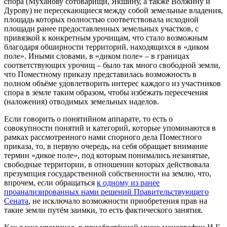
спора (Муханову сотоварищи, Якшину, а также Волжину и
Дурову) не пересекающиеся между собой земельные владения,
площадь которых полностью соответствовала исходной
площади ранее предоставленных земельных участков, с
привязкой к конкретным урочищам, что стало возможным
благодаря обширности территорий, находящихся в «диком
поле». Иными словами, в «диком поле» – в границах
соответствующих урочищ – было так много свободной земли,
что Поместному приказу представилась возможность в
полном объёме удовлетворить интерес каждого из участников
спора в земле таким образом, чтобы избежать пересечения
(наложения) отводимых земельных наделов.
Если говорить о понятийном аппарате, то есть о
совокупности понятий и категорий, которые упоминаются в
рамках рассмотренного нами спорного дела Поместного
приказа, то, в первую очередь, на себя обращает внимание
термин «дикое поле», под которым понимались незанятые,
свободные территории, в отношении которых действовала
презумпция государственной собственности на землю, что,
впрочем, если обращаться
к одному из ранее
проанализированных нами решений Правительствующего
Сената
, не исключало возможности приобретения прав на
такие земли путём заимки, то есть фактического занятия.