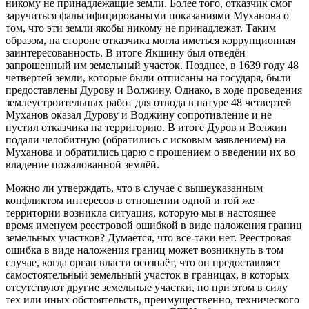
никому не принадлежащие земли. Более того, отказчик смог
заручиться фальсифицироваными показаниями Муханова о
том, что эти земли якобы никому не принадлежат. Таким
образом, на стороне отказчика могла иметься коррупционная
заинтересованность. В итоге Якшину был отведён
запрошенный им земельный участок. Позднее, в 1639 году 48
четвертей земли, которые были отписаны на государя, были
предоставлены Дурову и Волжину. Однако, в ходе проведения
землеустроительных работ для отвода в натуре 48 четвертей
Муханов оказал Дурову и Воджину сопротивление и не
пустил отказчика на территорию. В итоге Дуров и Волжин
подали челобитную (обратились с исковым заявлением) на
Муханова и обратились царю с прошением о введении их во
владение пожалованной землёй.
Можно ли утверждать, что в случае с вышеуказанным
конфликтом интересов в отношении одной и той же
территории возникла ситуация, которую мы в настоящее
время именуем реестровой ошибкой в виде наложения границ
земельных участков? Думается, что всё-таки нет. Реестровая
ошибка в виде наложения границ может возникнуть в том
случае, когда орган власти осознаёт, что он предоставляет
самостоятельный земельный участок в границах, в которых
отсутствуют другие земельные участки, но при этом в силу
тех или иных обстоятельств, преимущественно, технического