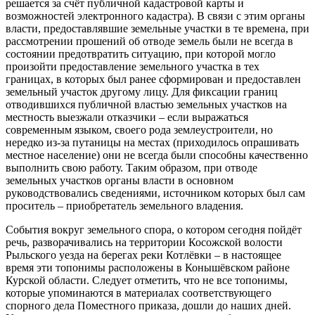
решается за счёт публичной кадастровой карты и
возможностей электронного кадастра). В связи с этим органы
власти, предоставлявшие земельные участки в те времена, при
рассмотрении прошений об отводе земель были не всегда в
состоянии предотвратить ситуацию, при которой могло
произойти предоставление земельного участка в тех
границах, в которых был ранее сформирован и предоставлен
земельный участок другому лицу. Для фиксации границ
отводившихся публичной властью земельных участков на
местность выезжали отказчики – если выражаться
современным языком, своего рода землеустроители, но
нередко из-за путаницы на местах (приходилось опрашивать
местное население) они не всегда были способны качественно
выполнить свою работу. Таким образом, при отводе
земельных участков органы власти в основном
руководствовались сведениями, источником которых был сам
проситель – приобретатель земельного владения.
События вокруг земельного спора, о котором сегодня пойдёт
речь, разворачивались на территории Косожской волости
Рыльского уезда на берегах реки Котлёвки – в настоящее
время эти топонимы расположены в Конышёвском районе
Курской области. Следует отметить, что не все топонимы,
которые упоминаются в материалах соответствующего
спорного дела Поместного приказа, дошли до наших дней.