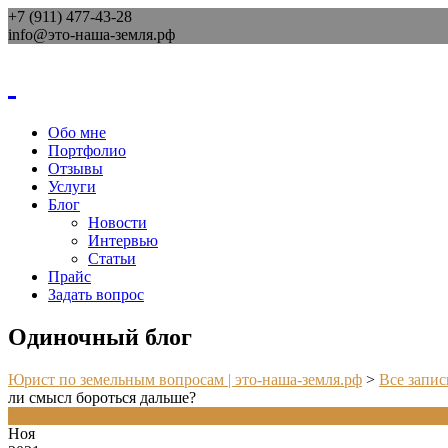
+7 (911) 477-43-28
info@это-наша-земля.рф
Обо мне
Портфолио
Отзывы
Услуги
Блог
Новости
Интервью
Статьи
Прайс
Задать вопрос
Одиночный блог
Юрист по земельным вопросам | это-наша-земля.рф
>
Все запис
ли смысл бороться дальше?
13
Ноя