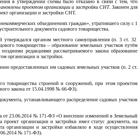
ения в утверждении схемы было отказано в связи с тем, что
тановлены проектом организации и застройки СНТ
. Законен для
роект организации и застройки СНТ.
 некоммерческих объединениях граждан», утратившего силу с 1
еустроительного документа садового товарищества.
й утверждался органом местного самоуправления (п. 3 ст. 32
дового товарищества – образование земельных участков путём
е поздними редакциями рассматриваемого закона образование
том организации и застройки.
ию предоставленных им садовых земельных участков (п. 2 ст.
ого товарищества строений и сооружений, при этом проектом
ого закона от 15.04.1998 № 66-ФЗ).
документа, устанавливающего распределение садовых участков
она от 23.06.2014 № 171-ФЗ «О внесении изменений в Земельный
 проект организации и застройки имел статус документа, на
та организации и застройки избавляло в ходе осуществления
.06.2014 № 171-ФЗ).