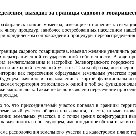
деления, выходит за границы садового товарищест
 разбирались тонкие моменты, имеющие отношение к ситуация
я к числу процедур, наиболее востребованных населением наш
я при юридическом сопровождении процедуры перераспределения 
границы садового товарищества, изъявил желание увеличить ра
в неразграниченной государственной собственности. В ходе пр
ил землепользования и застройки Зеленоградского городского 
, что и исходный земельный участок. Таким образом, достоверно
итории как пересечение образуемым земельным участком границ
 будущем выявило и ознакомление с картой функционального 
иняемая территория относились к одной и той же функционал
акже выполнялось. Также не было выявлено пересечение присое
 проезды.
то то, что присоединяемый участок попадал в границы террит
земельный участок общего пользования, то есть, иными словам
границ земельных участков и с точки зрения конфигурации вы
ак выяснилось в последующем, именно данное обстоятельство и
ема расположения земельного участка на кадастровом плане тер