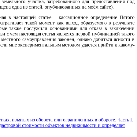
 земельного участка, затребованного для предоставления под
ена одна из статей, опубликованных на моём сайте).
ная в настоящей статье – кассационное определение Пятого
атрагивает такой момент как выход образуемого в результате
орые также послужили основаниями для отказа в заключении
и с чем настоящая статья является первой публикацией такого
 местного самоуправления законен, однако добиться ясности в
если мне экспериментальным методом удастся прийти к какому-
ах, изъятых из оборота или ограниченных в обороте. Часть I.
дастровой стоимости объектов недвижимости и определяет