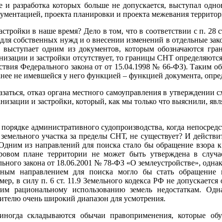
е и разработка которых больше не допускается, выступал одно
кументацией, проекта планировки и проекта межевания территор
астройки в наше время? Дело в том, что в соответствии с п. 28 
 для собственных нужд и о внесении изменений в отдельные зак
ки выступает одним из документов, которым обозначаются гра
анизации и застройки отсутствует, то границы СНТ определяютс
ствия Федерального закона от от 15.04.1998 № 66-ФЗ). Таким 
анее не имевшейся у него функцией – функцией документа, опр
азаться, отказ органа местного самоуправления в утверждении 
анизации и застройки, который, как мы только что выяснили, я
в порядке административного судопроизводства, когда непосред
земельного участка за пределы СНТ, не существует? И действи
дним из направлений для поиска стало бы обращение взора к пп
тровом плане территории не может быть утверждена в случа
ьного закона от 18.06.2001 № 78-ФЗ «О землеустройстве», одна
ивным направлением для поиска могло бы стать обращение 
ер, в силу п. 6 ст. 11.9 Земельного кодекса РФ не допускается
м рациональному использованию земель недостаткам. Одна
нителю очень широкий диапазон для усмотрения.
иногда складываются обычаи правоприменения, которые обу