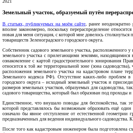
2021
Земельный участок, образуемый путём перераспре
В статьях, публикуемых на моём сайте
, ранее неоднократно
вполне закономерно, поскольку перераспределение относитс
новая для меня ситуация, с которой мне довелось столкнутьс
товариществ Зеленоградского городского округа.
Собственник садового земельного участка, расположенного у 
земельного участка с прилегающими землями, находящимися 
ознакомление с картой градостроительного зонирования Прав
относится к той же территориальной зоне (зона садоводства)
расположения земельного участка на кадастровом плане терр
Земельного кодекса РФ). Отсутствие каких-либо проблем в
городского округа – исходный земельный участок и присоед
размеров земельных участков, образуемых для садоводства, т
садового товарищества, который был образован под проходы и
Единственное, что внушало поводы для беспокойства, так э
которой представлялось бы возможным образовать ещё один 
означало бы явное отступление от естественной геометрии 
предназначенных для ведения индивидуального садоводства. К
После того как кадастровым инженером была подготовлена сх