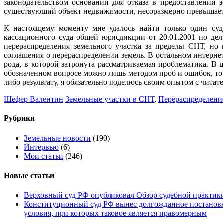
законодательством оснований для отказа в предоставлении з
существующий объект недвижимости, несоразмерно превышает 
К настоящему моменту мне удалось найти только один суде
кассационного суда общей юрисдикции от 20.01.2001 по делу
перераспределения земельного участка за пределы СНТ, но
соглашения о перераспределении земель. В остальном интерне
рода, в которой затронута рассматриваемая проблематика. В 
обозначенном вопросе можно лишь методом проб и ошибок, то 
либо результату, я обязательно поделюсь своим опытом с читат
Шефер Валентин
Земельные участки в СНТ
,
Перераспределени
Рубрики
Земельные новости
(190)
Интервью
(6)
Мои статьи
(246)
Новые статьи
Верховный суд РФ опубликовал Обзор судебной практики 
Конституционный суд РФ вынес долгожданное постановле
условия, при которых таковое является правомерным