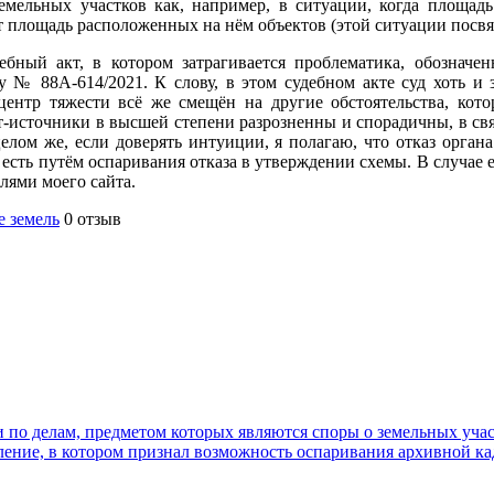
емельных участков как, например, в ситуации, когда площадь
площадь расположенных на нём объектов (этой ситуации посвящ
бный акт, в котором затрагивается проблематика, обозначен
 № 88А-614/2021. К слову, в этом судебном акте суд хоть и з
 центр тяжести всё же смещён на другие обстоятельства, кот
т-источники в высшей степени разрозненны и спорадичны, в связ
целом же, если доверять интуиции, я полагаю, что отказ органа
есть путём оспаривания отказа в утверждении схемы. В случае 
елями моего сайта.
е земель
0 отзыв
по делам, предметом которых являются споры о земельных участк
ние, в котором признал возможность оспаривания архивной ка