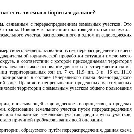
ва: есть ли смысл бороться дальше?
м, связанным с перераспределением земельных участков. Это
ей страны. Поводом к написанию настоящей статьи послужила
земельного участка, расположенного в одном из садоводческих
змер своего землепользования путём перераспределения своего
едварительной юридической проработки ситуации имело место
округа, в соответствии с которой присоединяемая территория
 исключалось такое основание для отказа в утверждении схемы
 территориальных зон (п. 7 ст. 11.9, пп. 3 п. 16 ст. 11.10
зонирования в составе Генерального плана Зеленоградского
ьной зоне. Правило о непревышении предельных максимальных
диняемой территории с земельным участком общего пользования
ории, опоясывающей садоводческое товарищество, в пределах
и, образование земельного участка путём перераспределения
делило бы данный земельный участок среди других участков,
 стало причиной пробуксовывания всей операции.
ритории, образуемого путём перераспределения, данная схема