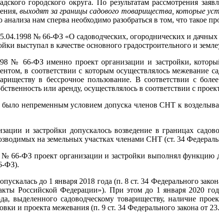
дского городского округа. По результатам рассмотрения заявл
ления,
выходят за границы садового товарищества, которые ус
о анализа нам сперва необходимо разобраться в том, что такое п
15.04.1998 № 66-ФЗ «О садоводческих, огороднических и дачных
ройки выступал в качестве основного градостроительного и земл
1998 № 66-ФЗ именно проект организации и застройки, которы
ментом, в соответствии с которым осуществлялось межевание са
овариществу в бессрочное пользование. В соответствии с боле
бственность или аренду, осуществлялось в соответствии с проек
ки было непременным условием допуска членов СНТ к возделыван
изации и застройки допускалось возведение в границах садов
зводимых на земельных участках членами СНТ (ст. 34 Федеральн
98 № 66-ФЗ проект организации и застройки выполнял функцию 
6-ФЗ).
опускалась до 1 января 2018 года (п. 8 ст. 34 Федерального зак
акты Российской Федерации»). При этом до 1 января 2020 года
ода, выделенного садоводческому товариществу, наличие проек
ки и проекта межевания (п. 9 ст. 34 Федерального закона от 23