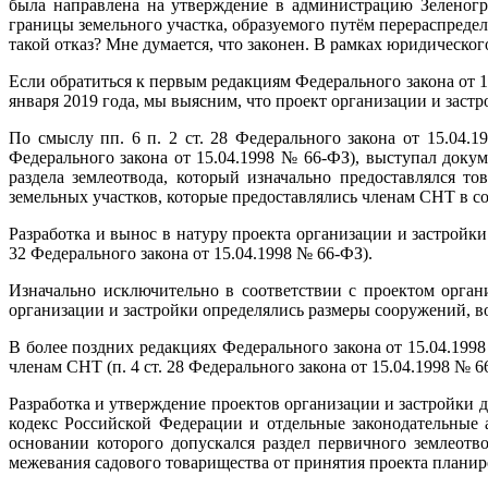
была направлена на утверждение в администрацию Зеленогра
границы земельного участка, образуемого путём перераспреде
такой отказ? Мне думается, что законен. В рамках юридическог
Если обратиться к первым редакциям Федерального закона от 
января 2019 года, мы выясним, что проект организации и заст
По смыслу пп. 6 п. 2 ст. 28 Федерального закона от 15.04.
Федерального закона от 15.04.1998 № 66-ФЗ), выступал доку
раздела землеотвода, который изначально предоставлялся т
земельных участков, которые предоставлялись членам СНТ в со
Разработка и вынос в натуру проекта организации и застрой
32 Федерального закона от 15.04.1998 № 66-ФЗ).
Изначально исключительно в соответствии с проектом орган
организации и застройки определялись размеры сооружений, во
В более поздних редакциях Федерального закона от 15.04.19
членам СНТ (п. 4 ст. 28 Федерального закона от 15.04.1998 № 6
Разработка и утверждение проектов организации и застройки д
кодекс Российской Федерации и отдельные законодательные 
основании которого допускался раздел первичного землеотв
межевания садового товарищества от принятия проекта планиров