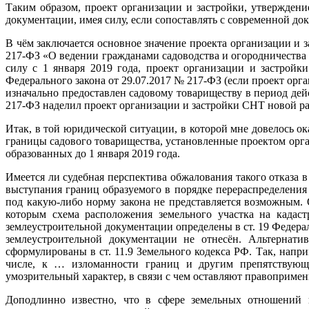
Таким образом, проект организации и застройки, утверждени
документации, имея силу, если сопоставлять с современной до
В чём заключается основное значение проекта организации и з
217-ФЗ «О ведении гражданами садоводства и огородничества
силу с 1 января 2019 года, проект организации и застрой
Федерального закона от 29.07.2017 № 217-ФЗ (если проект орг
изначально предоставлен садовому товариществу в период дей
217-ФЗ наделил проект организации и застройки СНТ новой р
Итак, в той юридической ситуации, в которой мне довелось ок
границы садового товарищества, установленные проектом орг
образованных до 1 января 2019 года.
Имеется ли судебная перспектива обжалования такого отказа 
выступания границ образуемого в порядке перераспределения 
под какую-либо норму закона не представляется возможным. О
которым схема расположения земельного участка на кадас
землеустроительной документации определены в ст. 19 Федерал
землеустроительной документации не отнесён. Альтернат
сформулированы в ст. 11.9 Земельного кодекса РФ. Так, наприм
числе, к … изломанности границ и другим препятствующи
умозрительный характер, в связи с чем оставляют правоприме
Доподлинно известно, что в сфере земельных отношений 