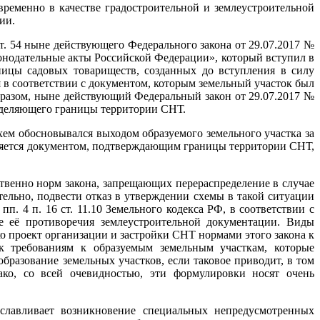
временно в качестве градостроительной и землеустроительной
ии.
ст. 54 ныне действующего Федерального закона от 29.07.2017 №
онодательные акты Российской Федерации», который вступил в
ницы садовых товариществ, созданных до вступления в силу
я в соответствии с документом, которым земельный участок был
образом, ныне действующий Федеральный закон от 29.07.2017 №
еделяющего границы территории СНТ.
схем обосновывался выходом образуемого земельного участка за
вляется документом, подтверждающим границы территории СНТ,
ственно норм закона, запрещающих перераспределение в случае
тельно, подвести отказ в утверждении схемы в такой ситуации
. 4 п. 16 ст. 11.10 Земельного кодекса РФ, в соответствии с
е её противоречия землеустроительной документации. Виды
ко проект организации и застройки СНТ нормами этого закона к
к требованиям к образуемым земельным участкам, которые
 образование земельных участков, если таковое приводит, в том
ко, со всей очевидностью, эти формулировки носят очень
славливает возникновение специальных непредусмотренных