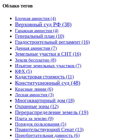
Облако тегов
Блочная амнистия
(4)
Верховный суд РФ
(38)
Гаражная амнистия
(4)
Генеральный план
(10)
Градостроительный регламент
(16)
Дачная амнистия
(7)
Земельные участки в СНТ
(16)
Земля бесплатно
(8)
Изъятие земельных участков
(7)
КФХ
(5)
Кадастровая стоимость
(11)
Конституционный суд
(48)
Красные линии
(6)
Лесная амнистия
(3)
Многоквартирный дом
(18)
Охранные зоны
(12)
Перераспределение земель
(19)
Плата за землю
(9)
Порядок пользования
(5)
Правительствующий Сенат
(13)
Приобретательная давность
(6)