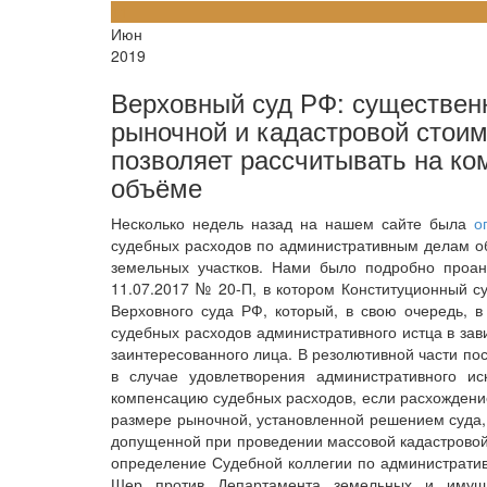
11
Июн
2019
Верховный суд РФ: существен
рыночной и кадастровой стоим
позволяет рассчитывать на к
объёме
Несколько недель назад на нашем сайте была
о
судебных расходов по административным делам об
земельных участков. Нами было подробно проан
11.07.2017 № 20-П, в котором Конституционный с
Верховного суда РФ, который, в свою очередь, 
судебных расходов административного истца в зав
заинтересованного лица. В резолютивной части по
в случае удовлетворения административного и
компенсацию судебных расходов, если расхождени
размере рыночной, установленной решением суда,
допущенной при проведении массовой кадастровой
определение Судебной коллегии по административ
Шер против Департамента земельных и имуще