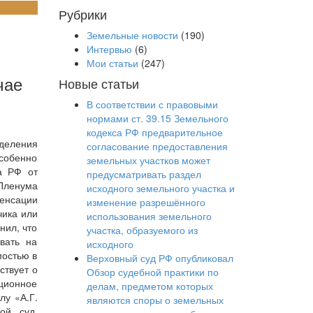
Рубрики
Земельные новости
(190)
Интервью
(6)
Мои статьи
(247)
чае
Новые статьи
В соответствии с правовыми
нормами ст. 39.15 Земельного
кодекса РФ предварительное
деления
согласование предоставления
особенно
земельных участков может
а РФ от
предусматривать раздел
 Пленума
исходного земельного участка и
пенсации
изменение разрешённого
чика или
использования земельного
нил, что
участка, образуемого из
вать на
исходного
мостью в
Верховный суд РФ опубликовал
ствует о
Обзор судебной практики по
ационное
делам, предметом которых
лу «А.Г.
являются споры о земельных
ой суд,