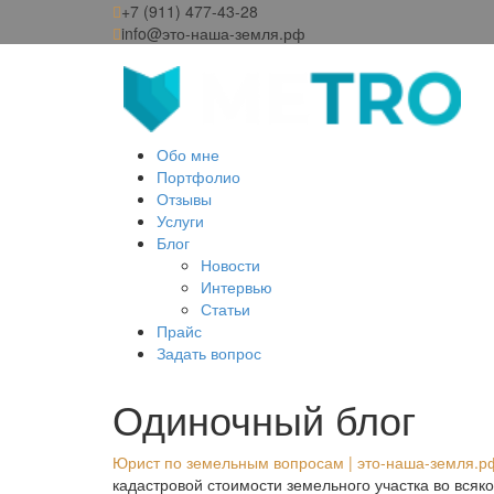
+7 (911) 477-43-28
info@это-наша-земля.рф
Обо мне
Портфолио
Отзывы
Услуги
Блог
Новости
Интервью
Статьи
Прайс
Задать вопрос
Одиночный блог
Юрист по земельным вопросам | это-наша-земля.р
кадастровой стоимости земельного участка во вся