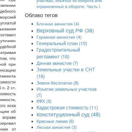
участках, изъятых из оборота или
новлении
ограниченных в обороте. Часть I.
удебного
Облако тегов
морский
уплатой
Блочная амнистия
(4)
зыскания
Верховный суд РФ
(38)
 оставил
Гаражная амнистия
(4)
 уточнен
Генеральный план
(10)
судебной
Градостроительный
матривая
регламент
(16)
том, что
Дачная амнистия
(7)
ной при
Земельные участки в СНТ
енсацию
(16)
ртамента
тоимости
Земля бесплатно
(8)
п. 2 ст.
Изъятие земельных участков
тоимость
(7)
имости,
КФХ
(5)
ого иска
Кадастровая стоимость
(11)
ующим об
Конституционный суд
(48)
е вправе
Красные линии
(6)
трировал
Лесная амнистия
(3)
ении от