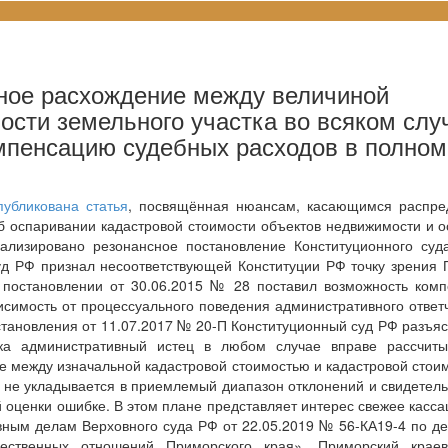
ное расхождение между величиной
ости земельного участка во всяком слу
омпенсацию судебных расходов в полном
публикована статья
, посвящённая нюансам, касающимся распре
 оспаривании кадастровой стоимости объектов недвижимости и 
ализировано резонансное постановление Конституционного суд
уд РФ признал несоответствующей Конституции РФ точку зрения
в постановлении от 30.06.2015 № 28 поставил возможность ком
исимость от процессуального поведения административного ответ
становления от 11.07.2017 № 20-П Конституционный суд РФ разъяс
ска административный истец в любом случае вправе рассчиты
е между изначальной кадастровой стоимостью и кадастровой стои
 не укладывается в приемлемый диапазон отклонений и свидетель
 оценки ошибке. В этом плане представляет интерес свежее касс
ным делам Верховного суда РФ от 22.05.2019 № 56-КА19-4 по де
ственных отношений Приморского края». Приморский краев