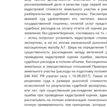
рассматривавший дело в качестве суда первой ин
кадастровой стоимости земельного участка в ра
разбирательства судебной экспертизы. Рассмот
краевой суд удовлетворил его частично, взыс
государственной пошлины, оплатой услуг предст
судебных расходов на оплату отчета об оценке р
заявление без удовлетворения, сославшись на то, 
– истец попросил установить кадастровую стоим
экспертизы, а не по итогам изначальной рыночно
кассационную жалобу А.Г. Шера на определение П
существенность расхождения между величиной р
проведении кадастровой оценки ошибки, заключ
судебных расходов в полном объеме. Кассационны
земельных и имущественных отношений Приморско
земельного участка (расходы на подготовку положит
246 КАС РФ утратил силу с 10.08.2017). Таким о
решением суда в размере рыночной стоимости,
исчисленной по результатам судебной экспертизы,
или нет, при существенном расхождении величин
ошибке при проведении кадастровой оценки, адми
рассчитывать на полную компенсацию понесенных
полную приверженность тем принципам, которые