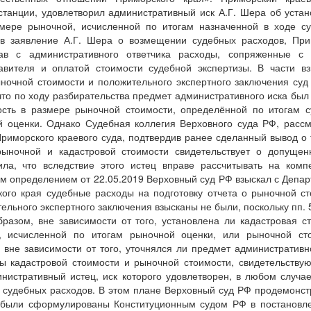
станции, удовлетворил административный иск А.Г. Шера об уста
змере рыночной, исчисленной по итогам назначенной в ходе с
рев заявление А.Г. Шера о возмещении судебных расходов, При
кав с административного ответчика расходы, сопряженные с 
авителя и оплатой стоимости судебной экспертизы. В части в
ыночной стоимости и положительного экспертного заключения суд
что по ходу разбирательства предмет административного иска был
ость в размере рыночной стоимости, определённой по итогам 
й оценки. Однако Судебная коллегия Верховного суда РФ, расс
риморского краевого суда, подтвердив ранее сделанный вывод о 
ыночной и кадастровой стоимости свидетельствует о допущен
ила, что вследствие этого истец вправе рассчитывать на комп
м определением от 22.05.2019 Верховный суд РФ взыскал с Депа
го края судебные расходы на подготовку отчета о рыночной с
ельного экспертного заключения взысканы не были, поскольку пп. 5 
бразом, вне зависимости от того, установлена ли кадастровая с
 исчисленной по итогам рыночной оценки, или рыночной сто
 вне зависимости от того, уточнялся ли предмет административн
ы кадастровой стоимости и рыночной стоимости, свидетельств
нистративный истец, иск которого удовлетворен, в любом случа
 судебных расходов. В этом плане Верховный суд РФ продемонс
 были сформулированы Конституционным судом РФ в постановл